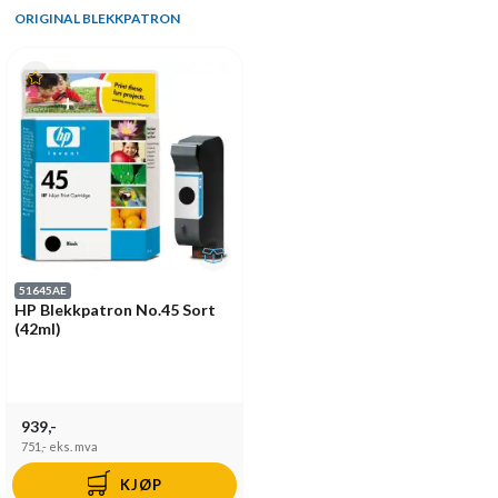
ORIGINAL BLEKKPATRON
51645AE
HP Blekkpatron No.45 Sort
(42ml)
939,-
751,-
eks. mva
KJØP