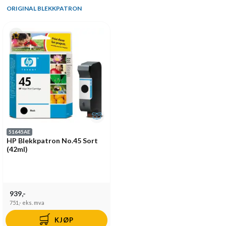
ORIGINAL BLEKKPATRON
51645AE
HP Blekkpatron No.45 Sort
(42ml)
939,-
751,-
eks. mva
KJØP