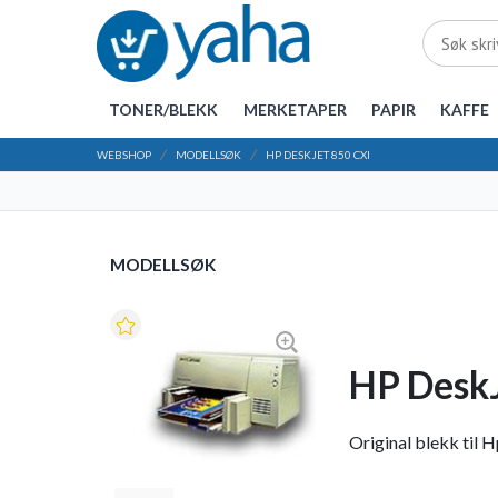
TONER/BLEKK
MERKETAPER
PAPIR
KAFFE
WEBSHOP
MODELLSØK
HP DESKJET 850 CXI
MODELLSØK
HP DeskJ
Original blekk til H