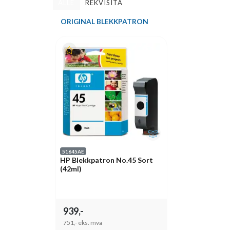
ALLE
REKVISITA
ORIGINAL BLEKKPATRON
51645AE
HP Blekkpatron No.45 Sort
(42ml)
939,-
751,-
eks. mva