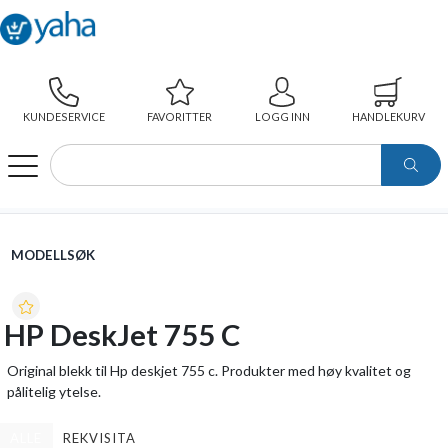
KUNDESERVICE
FAVORITTER
LOGG INN
HANDLEKURV
WEBSHOP
MODELLSØK
HP DESKJET 755 C
MODELLSØK
HP DeskJet 755 C
Original blekk til Hp deskjet 755 c. Produkter med høy kvalitet og
pålitelig ytelse.
ALLE
REKVISITA