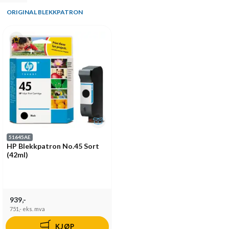
ORIGINAL BLEKKPATRON
51645AE
HP Blekkpatron No.45 Sort
(42ml)
939,-
751,-
eks. mva
KJØP