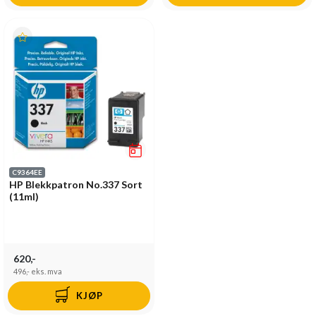
C9364EE
HP Blekkpatron No.337 Sort
(11ml)
620,-
496,-
eks. mva
KJØP