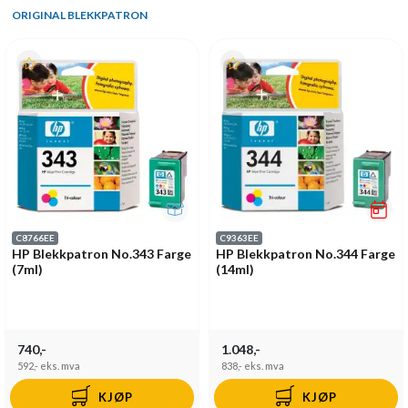
ORIGINAL BLEKKPATRON
C8766EE
C9363EE
HP Blekkpatron No.343 Farge
HP Blekkpatron No.344 Farge
(7ml)
(14ml)
740,-
1.048,-
592,-
eks. mva
838,-
eks. mva
KJØP
KJØP