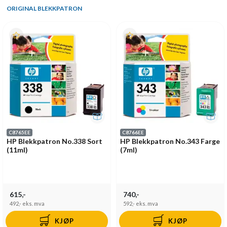
ORIGINAL BLEKKPATRON
C8765EE
C8766EE
HP Blekkpatron No.338 Sort
HP Blekkpatron No.343 Farge
(11ml)
(7ml)
615,-
740,-
492,-
eks. mva
592,-
eks. mva
KJØP
KJØP