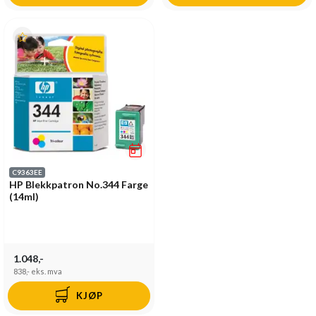
C9363EE
HP Blekkpatron No.344 Farge
(14ml)
1.048,-
838,-
eks. mva
KJØP