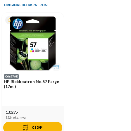
ORIGINAL BLEKKPATRON
C6657AE
HP Blekkpatron No.57 Farge
(17ml)
1.027,-
822,-
eks. mva
KJØP