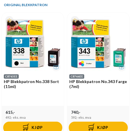
ORIGINAL BLEKKPATRON
C8765EE
C8766EE
HP Blekkpatron No.338 Sort
HP Blekkpatron No.343 Farge
(11ml)
(7ml)
615,-
740,-
492,-
eks. mva
592,-
eks. mva
KJØP
KJØP