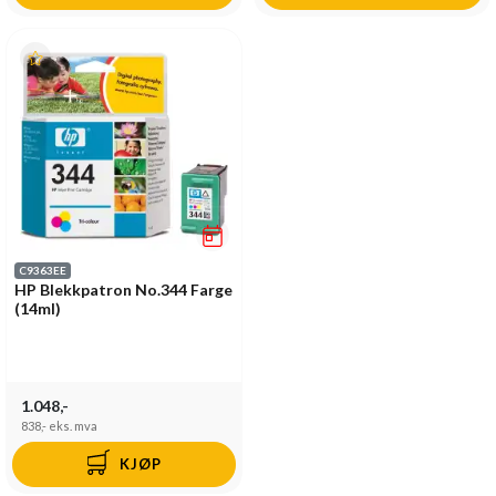
C9363EE
HP Blekkpatron No.344 Farge
(14ml)
1.048,-
838,-
eks. mva
KJØP