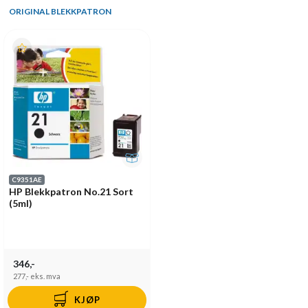
ORIGINAL BLEKKPATRON
C9351AE
HP Blekkpatron No.21 Sort
(5ml)
346,-
277,-
eks. mva
KJØP