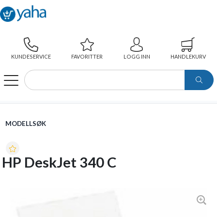
KUNDESERVICE
FAVORITTER
LOGG INN
HANDLEKURV
WEBSHOP
MODELLSØK
HP DESKJET 340 C
MODELLSØK
HP DeskJet 340 C