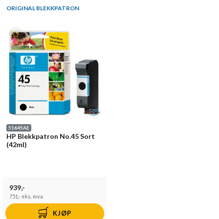
ORIGINAL BLEKKPATRON
51645AE
HP Blekkpatron No.45 Sort
(42ml)
939,-
751,-
eks. mva
KJØP