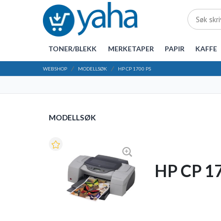
TONER/BLEKK
MERKETAPER
PAPIR
KAFFE
WEBSHOP
MODELLSØK
HP CP 1700 PS
MODELLSØK
HP CP 1