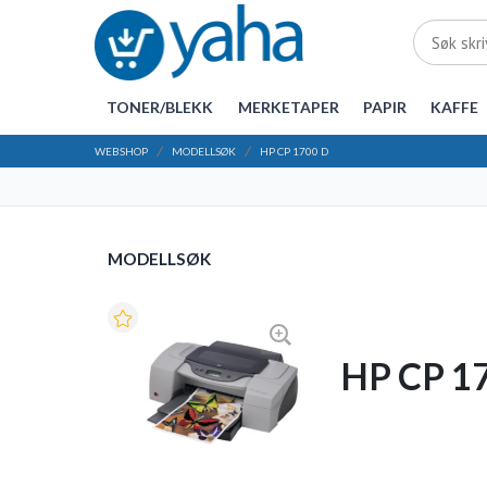
TONER/BLEKK
MERKETAPER
PAPIR
KAFFE
WEBSHOP
MODELLSØK
HP CP 1700 D
MODELLSØK
HP CP 1