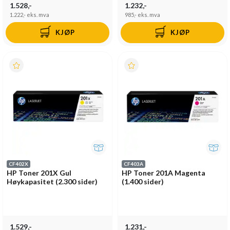
1.528,-
1.232,-
1.222,-
eks. mva
985,-
eks. mva
KJØP
KJØP
CF402X
CF403A
HP Toner 201X Gul
HP Toner 201A Magenta
Høykapasitet (2.300 sider)
(1.400 sider)
1.529,-
1.231,-