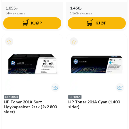
1.055,-
1.450,-
844,-
eks. mva
1.160,-
eks. mva
KJØP
KJØP
CF400XD
CF401A
HP Toner 201X Sort
HP Toner 201A Cyan (1.400
Høykapasitet 2stk (2x2.800
sider)
sider)