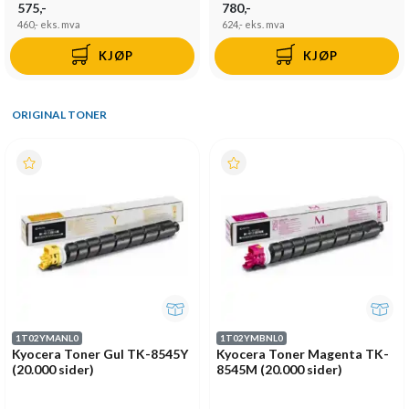
575,-
780,-
460,-
eks. mva
624,-
eks. mva
KJØP
KJØP
ORIGINAL TONER
1T02YMANL0
1T02YMBNL0
Kyocera Toner Gul TK-8545Y
Kyocera Toner Magenta TK-
(20.000 sider)
8545M (20.000 sider)