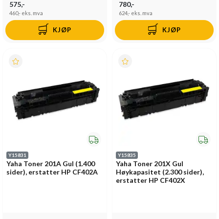
575,-
780,-
460,-
eks. mva
624,-
eks. mva
KJØP
KJØP
Y15831
Y15835
Yaha Toner 201A Gul (1.400
Yaha Toner 201X Gul
sider), erstatter HP CF402A
Høykapasitet (2.300 sider),
erstatter HP CF402X