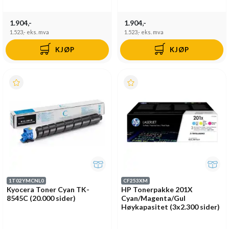
1.904,-
1.904,-
1.523,-
eks. mva
1.523,-
eks. mva
KJØP
KJØP
1T02YMCNL0
CF253XM
Kyocera Toner Cyan TK-
HP Tonerpakke 201X
8545C (20.000 sider)
Cyan/Magenta/Gul
Høykapasitet (3x2.300 sider)