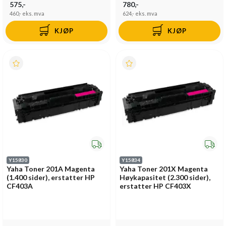
575,-
780,-
460,-
eks. mva
624,-
eks. mva
KJØP
KJØP
Y15830
Y15834
Yaha Toner 201A Magenta
Yaha Toner 201X Magenta
(1.400 sider), erstatter HP
Høykapasitet (2.300 sider),
CF403A
erstatter HP CF403X