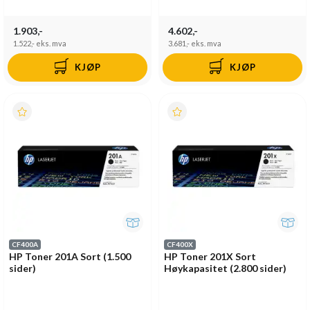
1.903,-
4.602,-
1.522,-
eks. mva
3.681,-
eks. mva
KJØP
KJØP
CF400A
CF400X
HP Toner 201A Sort (1.500
HP Toner 201X Sort
sider)
Høykapasitet (2.800 sider)