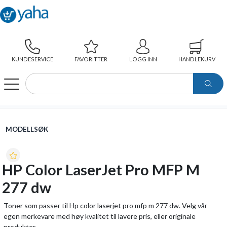
KUNDESERVICE
FAVORITTER
LOGG INN
HANDLEKURV
WEBSHOP
MODELLSØK
HP COLOR LASERJET PRO MFP M 277 DW
MODELLSØK
HP Color LaserJet Pro MFP M
277 dw
Toner som passer til Hp color laserjet pro mfp m 277 dw. Velg vår
egen merkevare med høy kvalitet til lavere pris, eller originale
produkter.