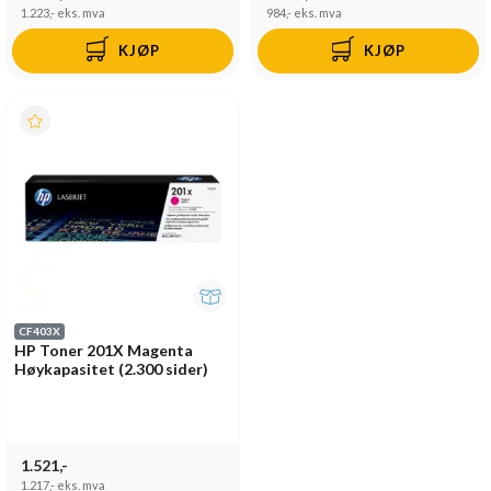
1.223,-
eks. mva
984,-
eks. mva
KJØP
KJØP
CF403X
HP Toner 201X Magenta
Høykapasitet (2.300 sider)
1.521,-
1.217,-
eks. mva