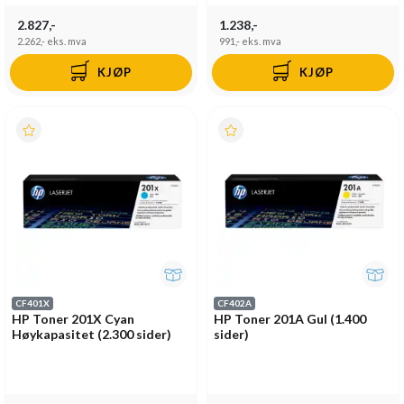
2.827,-
1.238,-
2.262,-
eks. mva
991,-
eks. mva
KJØP
KJØP
CF401X
CF402A
HP Toner 201X Cyan
HP Toner 201A Gul (1.400
Høykapasitet (2.300 sider)
sider)