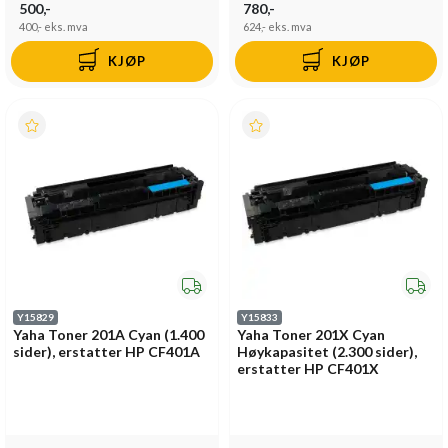
500,-
780,-
400,-
eks. mva
624,-
eks. mva
KJØP
KJØP
Y15829
Y15833
Yaha Toner 201A Cyan (1.400
Yaha Toner 201X Cyan
sider), erstatter HP CF401A
Høykapasitet (2.300 sider),
erstatter HP CF401X