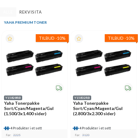
ALLE
REKVISITA
YAHA PREMIUM TONER
TILBUD
-
10%
TILBUD
-
10%
Y15828RB
Y15832RB
Yaha Tonerpakke
Yaha Tonerpakke
Sort/Cyan/Magenta/Gul
Sort/Cyan/Magenta/Gul
(1.500/3x1.400 sider)
(2.800/3x2.300 sider)
4 Produkter i et sett
4 Produkter i et sett
Før:
2225
Før:
3120