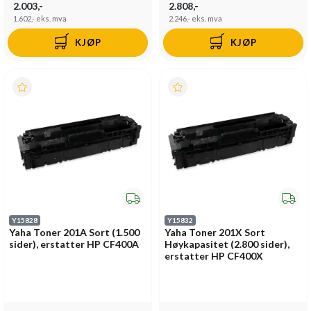
2.003,-
2.808,-
1.602,-
eks. mva
2.246,-
eks. mva
KJØP
KJØP
Y15828
Y15832
Yaha Toner 201A Sort (1.500
Yaha Toner 201X Sort
sider), erstatter HP CF400A
Høykapasitet (2.800 sider),
erstatter HP CF400X