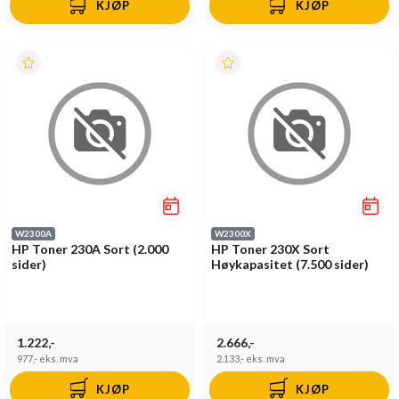
KJØP
KJØP
W2300A
W2300X
HP Toner 230A Sort (2.000
HP Toner 230X Sort
sider)
Høykapasitet (7.500 sider)
1.222,-
2.666,-
977,-
eks. mva
2.133,-
eks. mva
KJØP
KJØP