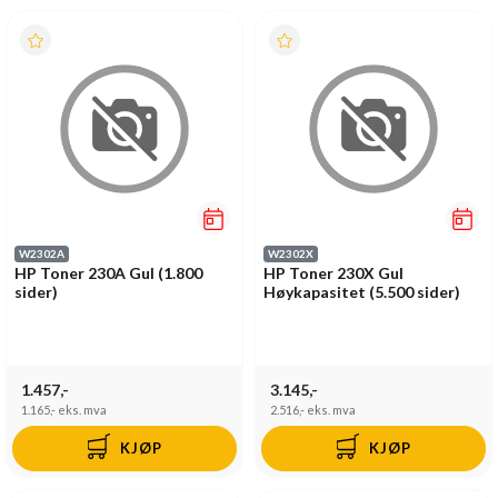
W2302A
W2302X
HP Toner 230A Gul (1.800
HP Toner 230X Gul
sider)
Høykapasitet (5.500 sider)
1.457,-
3.145,-
1.165,-
eks. mva
2.516,-
eks. mva
KJØP
KJØP