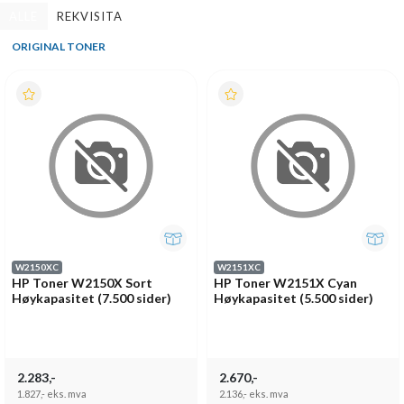
ALLE
REKVISITA
ORIGINAL TONER
W2150XC
W2151XC
HP Toner W2150X Sort
HP Toner W2151X Cyan
Høykapasitet (7.500 sider)
Høykapasitet (5.500 sider)
2.283,-
2.670,-
1.827,-
eks. mva
2.136,-
eks. mva