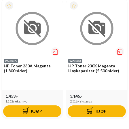
W2303A
W2303X
HP Toner 230A Magenta
HP Toner 230X Magenta
(1.800 sider)
Høykapasitet (5.500 sider)
1.453,-
3.145,-
1.162,-
eks. mva
2.516,-
eks. mva
KJØP
KJØP