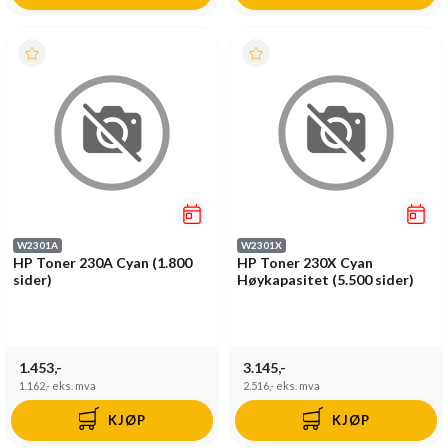
W2301A
W2301X
HP Toner 230A Cyan (1.800
HP Toner 230X Cyan
sider)
Høykapasitet (5.500 sider)
1.453,-
3.145,-
1.162,-
eks. mva
2.516,-
eks. mva
KJØP
KJØP