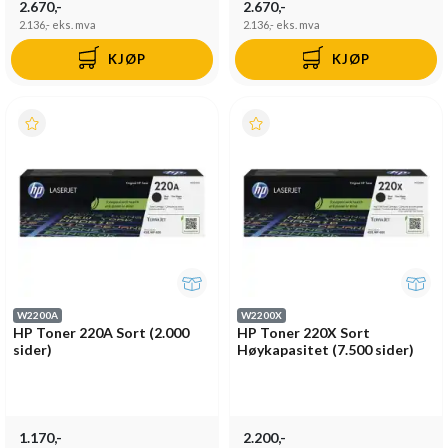
2.670,-
2.670,-
2.136,-
eks. mva
2.136,-
eks. mva
KJØP
KJØP
W2200A
W2200X
HP Toner 220A Sort (2.000
HP Toner 220X Sort
sider)
Høykapasitet (7.500 sider)
1.170,-
2.200,-