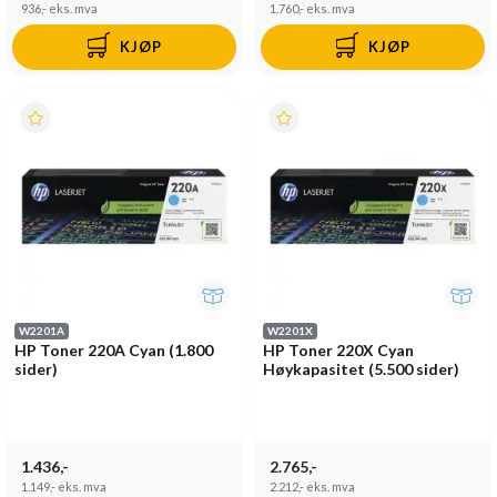
936,-
eks. mva
1.760,-
eks. mva
KJØP
KJØP
W2201A
W2201X
HP Toner 220A Cyan (1.800
HP Toner 220X Cyan
sider)
Høykapasitet (5.500 sider)
1.436,-
2.765,-
1.149,-
eks. mva
2.212,-
eks. mva