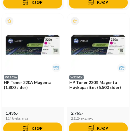
KJØP
KJØP
W2203A
W2203X
HP Toner 220A Magenta
HP Toner 220X Magenta
(1.800 sider)
Høykapasitet (5.500 sider)
1.436,-
2.765,-
1.149,-
eks. mva
2.212,-
eks. mva
KJØP
KJØP