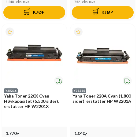
1.248,-
eks. mva
752,-
eks. mva
KJØP
KJØP
Y35216
Y35266
Yaha Toner 220X Cyan
Yaha Toner 220A Cyan (1.800
Høykapasitet (5.500 sider),
sider), erstatter HP W2201A
erstatter HP W2201X
1.770,-
1.040,-