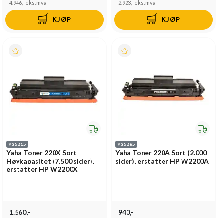
4.946,-
eks. mva
2.923,-
eks. mva
KJØP
KJØP
Y35215
Y35265
Yaha Toner 220X Sort
Yaha Toner 220A Sort (2.000
Høykapasitet (7.500 sider),
sider), erstatter HP W2200A
erstatter HP W2200X
1.560,-
940,-