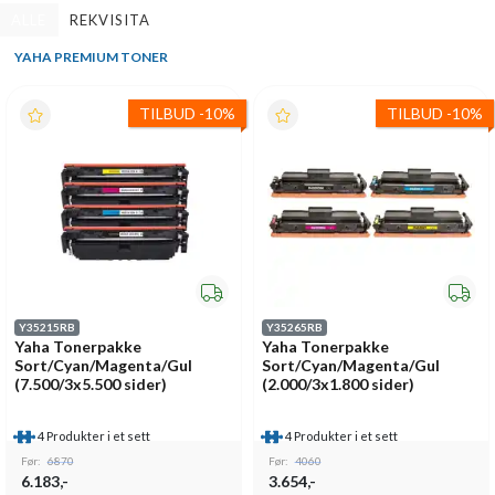
ALLE
REKVISITA
YAHA PREMIUM TONER
TILBUD
-
10%
TILBUD
-
10%
Y35215RB
Y35265RB
Yaha Tonerpakke
Yaha Tonerpakke
Sort/Cyan/Magenta/Gul
Sort/Cyan/Magenta/Gul
(7.500/3x5.500 sider)
(2.000/3x1.800 sider)
4 Produkter i et sett
4 Produkter i et sett
Før:
6870
Før:
4060
6.183,-
3.654,-