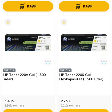
KJØP
KJØP
W2202A
W2202X
HP Toner 220A Gul (1.800
HP Toner 220X Gul
sider)
Høykapasitet (5.500 sider)
1.436,-
2.763,-
1.149,-
eks. mva
2.210,-
eks. mva