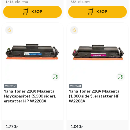
1.416,-
eks. mva
832,-
eks. mva
KJØP
KJØP
Y35217
Y35268
Yaha Toner 220X Magenta
Yaha Toner 220A Magenta
Høykapasitet (5.500 sider),
(1.800 sider), erstatter HP
erstatter HP W2203X
W2203A
1.770,-
1.040,-