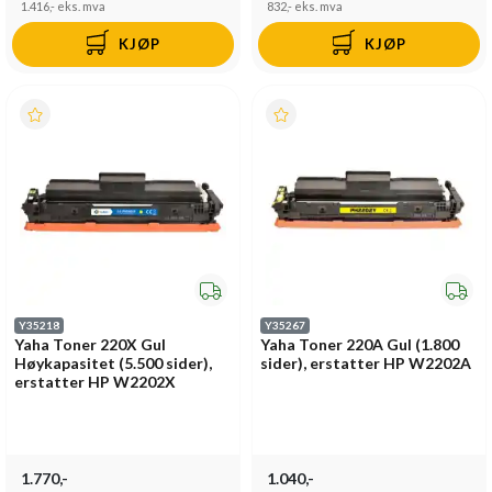
1.416,-
eks. mva
832,-
eks. mva
KJØP
KJØP
Y35218
Y35267
Yaha Toner 220X Gul
Yaha Toner 220A Gul (1.800
Høykapasitet (5.500 sider),
sider), erstatter HP W2202A
erstatter HP W2202X
1.770,-
1.040,-