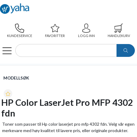
KUNDESERVICE
FAVORITTER
LOGG INN
HANDLEKURV
WEBSHOP
MODELLSØK
HP COLOR LASERJET PRO MFP 4302 FDN
MODELLSØK
HP Color LaserJet Pro MFP 4302
fdn
Toner som passer til Hp color laserjet pro mfp 4302 fdn. Velg vår egen
merkevare med høy kvalitet til lavere pris, eller originale produkter.