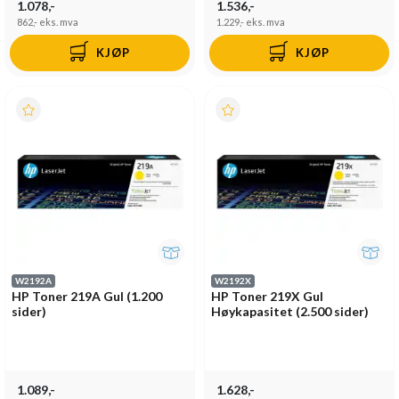
1.078,-
1.536,-
862,-
eks. mva
1.229,-
eks. mva
KJØP
KJØP
W2192A
W2192X
HP Toner 219A Gul (1.200
HP Toner 219X Gul
sider)
Høykapasitet (2.500 sider)
1.089,-
1.628,-