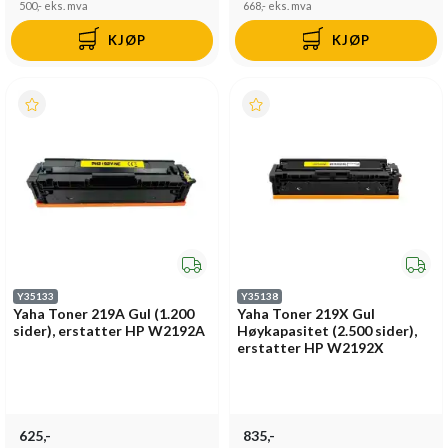
500,-
eks. mva
668,-
eks. mva
KJØP
KJØP
Y35133
Y35138
Yaha Toner 219A Gul (1.200
Yaha Toner 219X Gul
sider), erstatter HP W2192A
Høykapasitet (2.500 sider),
erstatter HP W2192X
625,-
835,-