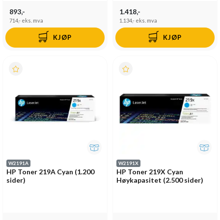
893,-
1.418,-
714,-
eks. mva
1.134,-
eks. mva
KJØP
KJØP
W2191A
W2191X
HP Toner 219A Cyan (1.200
HP Toner 219X Cyan
sider)
Høykapasitet (2.500 sider)