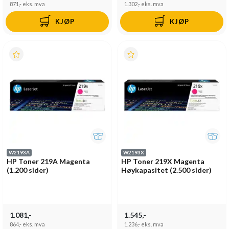
871,-
eks. mva
1.302,-
eks. mva
KJØP
KJØP
W2193A
W2193X
HP Toner 219A Magenta
HP Toner 219X Magenta
(1.200 sider)
Høykapasitet (2.500 sider)
1.081,-
1.545,-
864,-
eks. mva
1.236,-
eks. mva