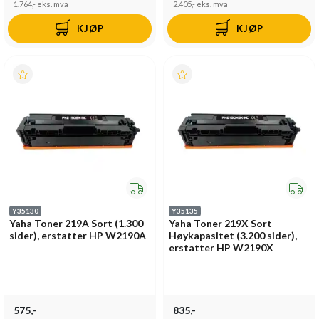
1.764,-
eks. mva
2.405,-
eks. mva
KJØP
KJØP
Y35130
Y35135
Yaha Toner 219A Sort (1.300
Yaha Toner 219X Sort
sider), erstatter HP W2190A
Høykapasitet (3.200 sider),
erstatter HP W2190X
575,-
835,-