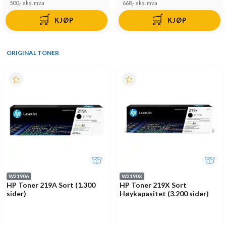
500,-
eks. mva
668,-
eks. mva
KJØP
KJØP
ORIGINAL TONER
W2190A
W2190X
HP Toner 219A Sort (1.300
HP Toner 219X Sort
sider)
Høykapasitet (3.200 sider)