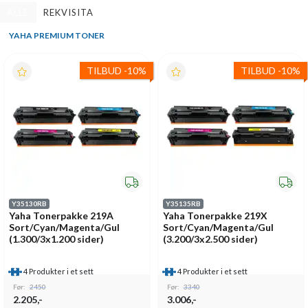
ALLE
REKVISITA
YAHA PREMIUM TONER
TILBUD
-
10%
TILBUD
-
10%
Y35130RB
Y35135RB
Yaha Tonerpakke 219A
Yaha Tonerpakke 219X
Sort/Cyan/Magenta/Gul
Sort/Cyan/Magenta/Gul
(1.300/3x1.200 sider)
(3.200/3x2.500 sider)
4 Produkter i et sett
4 Produkter i et sett
Før:
2450
Før:
3340
2.205,-
3.006,-