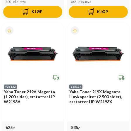
500,-
eks. mva
668,-
eks. mva
KJØP
KJØP
Y35132
Y35137
Yaha Toner 219A Magenta
Yaha Toner 219X Magenta
(1.200 sider), erstatter HP
Høykapasitet (2.500 sider),
W2193A
erstatter HP W2193X
625,-
835,-