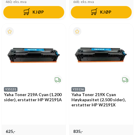
460,-
eks. mva
668,-
eks. mva
KJØP
KJØP
Y35131
Y35136
Yaha Toner 219A Cyan (1.200
Yaha Toner 219X Cyan
sider), erstatter HP W2191A
Høykapasitet (2.500 sider),
erstatter HP W2191X
625,-
835,-