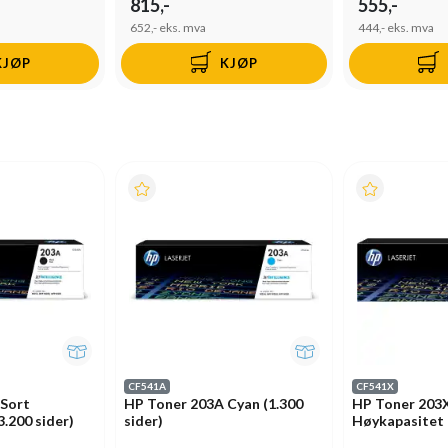
815,-
555,-
652,-
eks. mva
444,-
eks. mva
KJØP
KJØP
CF541A
CF541X
 Sort
HP Toner 203A Cyan (1.300
HP Toner 203
.200 sider)
sider)
Høykapasitet (