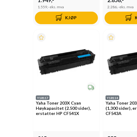
1.559,-
eks. mva
2.286,-
eks. mva
KJØP
Y18117
Y18114
Yaha Toner 203X Cyan
Yaha Toner 20
Høykapasitet (2.500 sider),
(1.300 sider), 
erstatter HP CF541X
CF543A