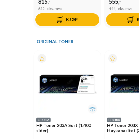
815,-
555,-
652,-
eks. mva
444,-
eks. mva
KJØP
ORIGINAL TONER
CF540A
CF540X
HP Toner 203A Sort (1.400
HP Toner 203X
sider)
Høykapasitet (3