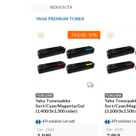
ALLE
REKVISITA
YAHA PREMIUM TONER
TILBUD
-
10%
Y18112RB
Y18116RB
Yaha Tonerpakke
Yaha Tonerpak
Sort/Cyan/Magenta/Gul
Sort/Cyan/Mag
(1.400/3x1.300 sider)
(3.200/3x2.500 
4 Produkter i et sett
4 Produkter i e
Før:
2165
Før:
3175
1.949,-
2.858,-