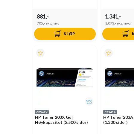
881,-
1.341,-
705,-
eks. mva
1.073,-
eks. mva
KJØP
CF542X
CF543A
HP Toner 203X Gul
HP Toner 203A
Høykapasitet (2.500 sider)
(1.300 sider)