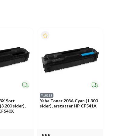
Y18113
3X Sort
Yaha Toner 203A Cyan (1.300
3.200 sider),
sider), erstatter HP CF541A
 CF540X
555,-