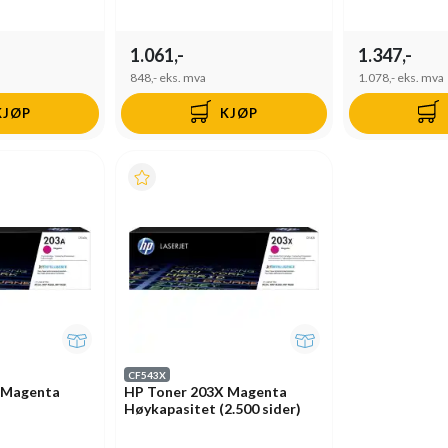
1.061,-
1.347,-
848,-
eks. mva
1.078,-
eks. mva
KJØP
KJØP
CF543X
 Magenta
HP Toner 203X Magenta
Høykapasitet (2.500 sider)