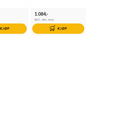
1.084,-
867,-
eks. mva
KJØP
KJØP