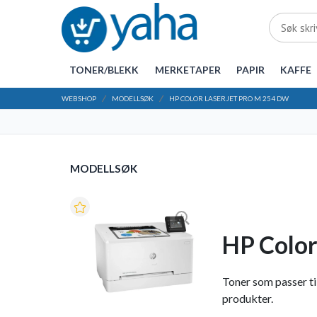
TONER/BLEKK
MERKETAPER
PAPIR
KAFFE
WEBSHOP
MODELLSØK
HP COLOR LASERJET PRO M 254 DW
MODELLSØK
HP Color
Toner som passer til
produkter.