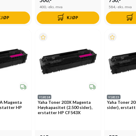
400,-
eks. mva
584,-
eks. mva
KJØP
KJØP
Y18118
Y18115
3A Magenta
Yaha Toner 203X Magenta
Yaha Toner 20
erstatter HP
Høykapasitet (2.500 sider),
sider), ersta
erstatter HP CF543X