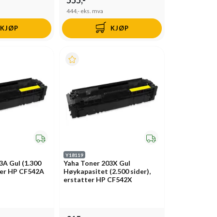
444,-
eks. mva
KJØP
KJØP
Y18119
3A Gul (1.300
Yaha Toner 203X Gul
tter HP CF542A
Høykapasitet (2.500 sider),
erstatter HP CF542X