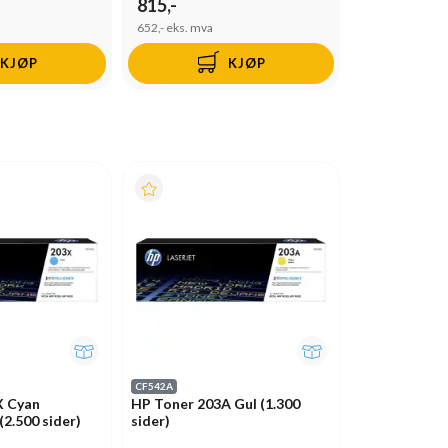
815,-
652,-
eks. mva
KJØP
KJØP
CF542A
X Cyan
HP Toner 203A Gul (1.300
2.500 sider)
sider)