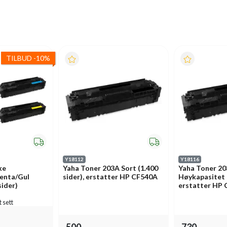
TILBUD
-
10%
Y18112
Y18116
ke
Yaha Toner 203A Sort (1.400
Yaha Toner 20
enta/Gul
sider), erstatter HP CF540A
Høykapasitet (
sider)
erstatter HP
t sett
500,-
730,-