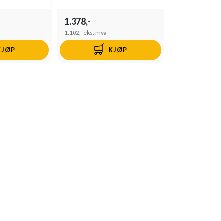
1.378,-
1.102,-
eks. mva
KJØP
KJØP