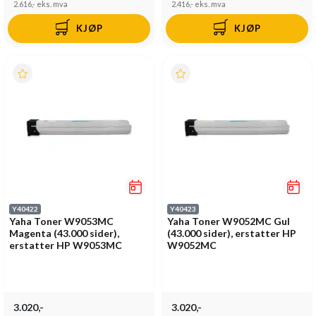
2.616,-
eks. mva
2.416,-
eks. mva
KJØP
KJØP
Y40422
Y40423
Yaha Toner W9053MC
Yaha Toner W9052MC Gul
Magenta (43.000 sider),
(43.000 sider), erstatter HP
erstatter HP W9053MC
W9052MC
3.020,-
3.020,-