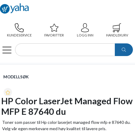
KUNDESERVICE
FAVORITTER
LOGG INN
HANDLEKURV
WEBSHOP
MODELLSØK
HP COLOR LASERJET MANAGED FLOW MFP E 87640 DU
MODELLSØK
HP Color LaserJet Managed Flow
MFP E 87640 du
Toner som passer til Hp color laserjet managed flow mfp e 87640 du.
Velg vår egen merkevare med høy kvalitet til lavere pris.