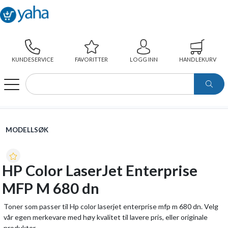
KUNDESERVICE
FAVORITTER
LOGG INN
HANDLEKURV
WEBSHOP
MODELLSØK
HP COLOR LASERJET ENTERPRISE MFP M 680 DN
MODELLSØK
HP Color LaserJet Enterprise
MFP M 680 dn
Toner som passer til Hp color laserjet enterprise mfp m 680 dn. Velg
vår egen merkevare med høy kvalitet til lavere pris, eller originale
produkter.