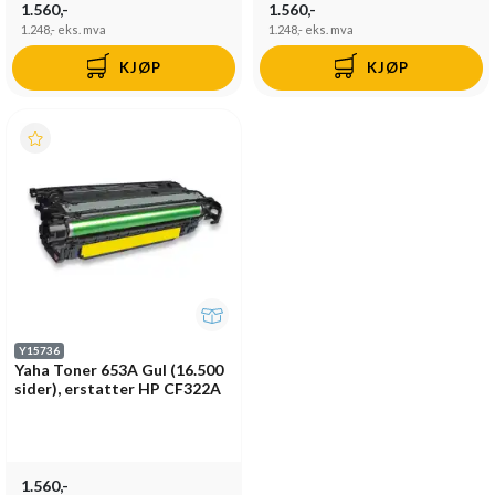
1.560,-
1.560,-
1.248,-
eks. mva
1.248,-
eks. mva
KJØP
KJØP
Y15736
Yaha Toner 653A Gul (16.500
sider), erstatter HP CF322A
1.560,-