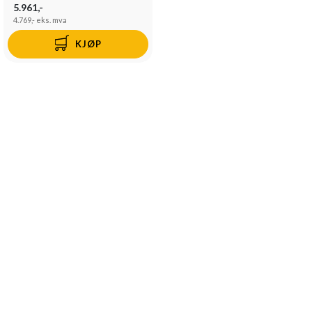
5.961,-
4.769,-
eks. mva
KJØP