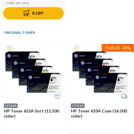
1.248,-
eks. mva
KJØP
ORIGINAL TONER
TILBUD
-
24%
CF320A
CF321A
HP Toner 652A Sort (11.500
HP Toner 653A Cyan (16.500
sider)
sider)