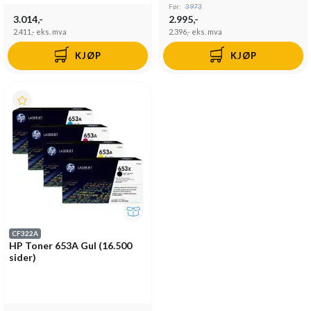
Før:
3973
3.014,-
2.995,-
2.411,-
eks. mva
2.396,-
eks. mva
KJØP
KJØP
CF322A
HP Toner 653A Gul (16.500
sider)