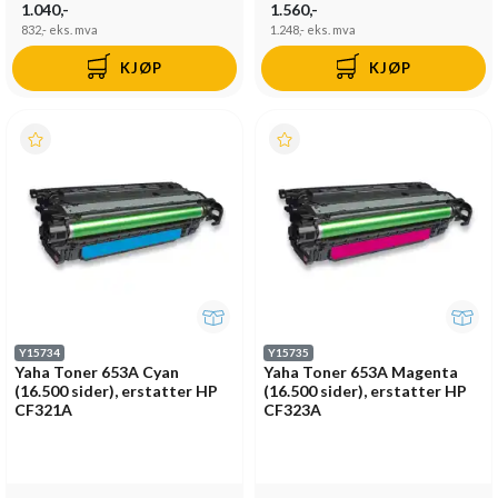
1.040,-
1.560,-
832,-
eks. mva
1.248,-
eks. mva
KJØP
KJØP
Y15734
Y15735
Yaha Toner 653A Cyan
Yaha Toner 653A Magenta
(16.500 sider), erstatter HP
(16.500 sider), erstatter HP
CF321A
CF323A