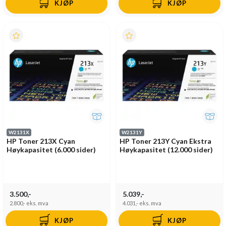
KJØP
KJØP
W2131X
W2131Y
HP Toner 213X Cyan
HP Toner 213Y Cyan Ekstra
Høykapasitet (6.000 sider)
Høykapasitet (12.000 sider)
3.500,-
5.039,-
2.800,-
eks. mva
4.031,-
eks. mva
KJØP
KJØP