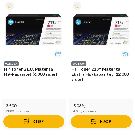
W2133X
W2133Y
HP Toner 213X Magenta
HP Toner 213Y Magenta
Høykapasitet (6.000 sider)
Ekstra Høykapasitet (12.000
sider)
3.500,-
5.039,-
2.800,-
eks. mva
4.031,-
eks. mva
KJØP
KJØP