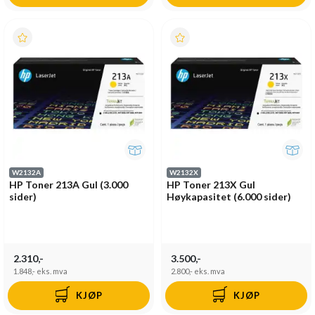
W2132A
W2132X
HP Toner 213A Gul (3.000
HP Toner 213X Gul
sider)
Høykapasitet (6.000 sider)
2.310,-
3.500,-
1.848,-
eks. mva
2.800,-
eks. mva
KJØP
KJØP