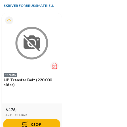
SKRIVER FORBRUKSMATRIELL
527G8A
HP Transfer Belt (220.000
sider)
6.176,-
4.941,-
eks. mva
KJØP