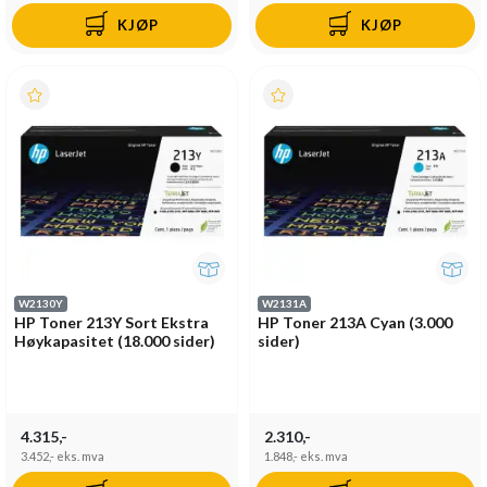
KJØP
KJØP
W2130Y
W2131A
HP Toner 213Y Sort Ekstra
HP Toner 213A Cyan (3.000
Høykapasitet (18.000 sider)
sider)
4.315,-
2.310,-
3.452,-
eks. mva
1.848,-
eks. mva