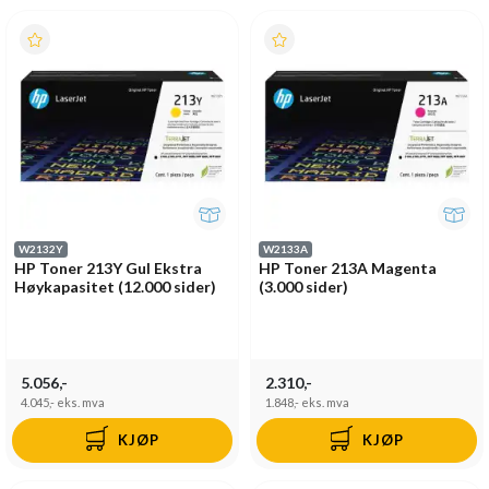
W2132Y
W2133A
HP Toner 213Y Gul Ekstra
HP Toner 213A Magenta
Høykapasitet (12.000 sider)
(3.000 sider)
5.056,-
2.310,-
4.045,-
eks. mva
1.848,-
eks. mva
KJØP
KJØP