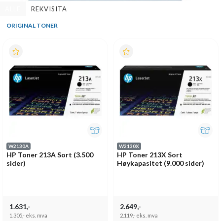
ALLE
REKVISITA
ORIGINAL TONER
W2130A
W2130X
HP Toner 213A Sort (3.500
HP Toner 213X Sort
sider)
Høykapasitet (9.000 sider)
1.631,-
2.649,-
1.305,-
eks. mva
2.119,-
eks. mva