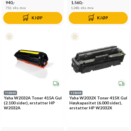
940,-
1.560,-
752,-
eks. mva
1.248,-
eks. mva
KJØP
KJØP
Y18644
Y18648
Yaha W2032A Toner 415A Gul
Yaha W2032X Toner 415X Gul
(2.100 sider), erstatter HP
Høykapasitet (6.000 sider),
W2032A
erstatter HP W2032X