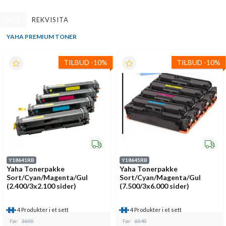
ALLE
REKVISITA
YAHA PREMIUM TONER
TILBUD
-
10%
TILBUD
-
10%
Y18641RB
Y18645RB
Yaha Tonerpakke
Yaha Tonerpakke
Sort/Cyan/Magenta/Gul
Sort/Cyan/Magenta/Gul
(2.400/3x2.100 sider)
(7.500/3x6.000 sider)
4 Produkter i et sett
4 Produkter i et sett
Før:
3600
Før:
6040