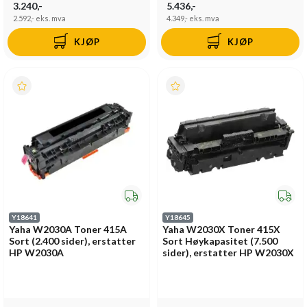
3.240,-
5.436,-
2.592,-
eks. mva
4.349,-
eks. mva
KJØP
KJØP
Y18641
Y18645
Yaha W2030A Toner 415A
Yaha W2030X Toner 415X
Sort (2.400 sider), erstatter
Sort Høykapasitet (7.500
HP W2030A
sider), erstatter HP W2030X