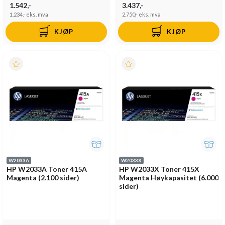
1.542,-
3.437,-
1.234,-
eks. mva
2.750,-
eks. mva
KJØP
KJØP
W2033A
W2033X
HP W2033A Toner 415A
HP W2033X Toner 415X
Magenta (2.100 sider)
Magenta Høykapasitet (6.000
sider)