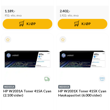
1.189,-
2.402,-
952,-
eks. mva
1.922,-
eks. mva
KJØP
KJØP
W2031A
W2031X
HP W2031A Toner 415A Cyan
HP W2031X Toner 415X Cyan
(2.100 sider)
Høykapasitet (6.000 sider)