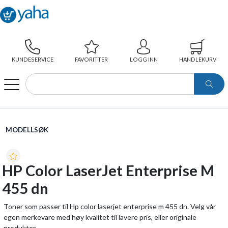
KUNDESERVICE
FAVORITTER
LOGG INN
HANDLEKURV
WEBSHOP
MODELLSØK
HP COLOR LASERJET ENTERPRISE M 455 DN
MODELLSØK
HP Color LaserJet Enterprise M
455 dn
Toner som passer til Hp color laserjet enterprise m 455 dn. Velg vår
egen merkevare med høy kvalitet til lavere pris, eller originale
produkter.