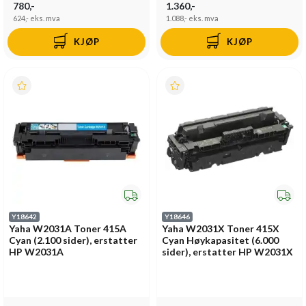
780,-
1.360,-
624,-
eks. mva
1.088,-
eks. mva
KJØP
KJØP
Y18642
Y18646
Yaha W2031A Toner 415A
Yaha W2031X Toner 415X
Cyan (2.100 sider), erstatter
Cyan Høykapasitet (6.000
HP W2031A
sider), erstatter HP W2031X