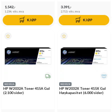
1.542,-
3.391,-
1.234,-
eks. mva
2.713,-
eks. mva
KJØP
KJØP
W2032A
W2032X
HP W2032A Toner 415A Gul
HP W2032X Toner 415X Gul
(2.100 sider)
Høykapasitet (6.000 sider)