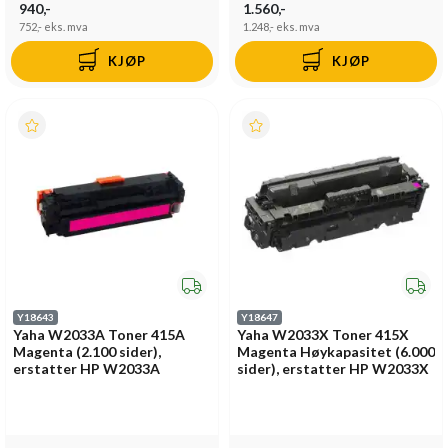
940,-
1.560,-
752,-
eks. mva
1.248,-
eks. mva
KJØP
KJØP
Y18643
Y18647
Yaha W2033A Toner 415A
Yaha W2033X Toner 415X
Magenta (2.100 sider),
Magenta Høykapasitet (6.000
erstatter HP W2033A
sider), erstatter HP W2033X