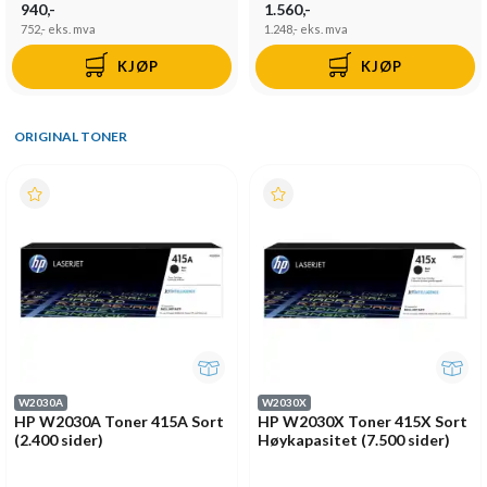
940,-
1.560,-
752,-
eks. mva
1.248,-
eks. mva
KJØP
KJØP
ORIGINAL TONER
W2030A
W2030X
HP W2030A Toner 415A Sort
HP W2030X Toner 415X Sort
(2.400 sider)
Høykapasitet (7.500 sider)