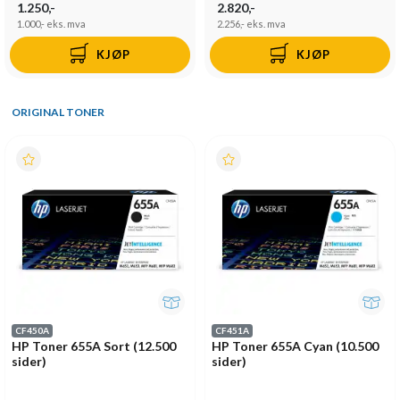
1.250,-
2.820,-
1.000,-
eks. mva
2.256,-
eks. mva
KJØP
KJØP
ORIGINAL TONER
CF450A
CF451A
HP Toner 655A Sort (12.500
HP Toner 655A Cyan (10.500
sider)
sider)