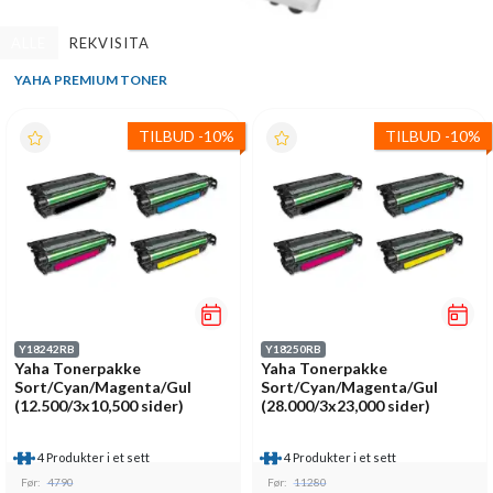
ALLE
REKVISITA
YAHA PREMIUM TONER
TILBUD
-
10%
TILBUD
-
10%
Y18242RB
Y18250RB
Yaha Tonerpakke
Yaha Tonerpakke
Sort/Cyan/Magenta/Gul
Sort/Cyan/Magenta/Gul
(12.500/3x10,500 sider)
(28.000/3x23,000 sider)
4 Produkter i et sett
4 Produkter i et sett
Før:
4790
Før:
11280