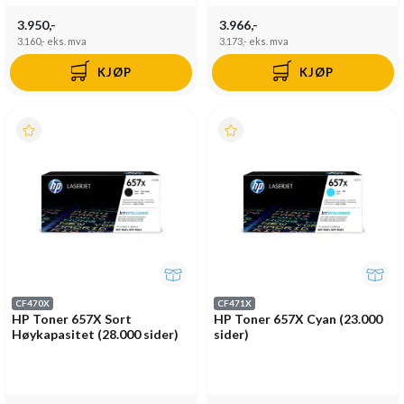
3.950,-
3.966,-
3.160,-
eks. mva
3.173,-
eks. mva
KJØP
KJØP
CF470X
CF471X
HP Toner 657X Sort
HP Toner 657X Cyan (23.000
Høykapasitet (28.000 sider)
sider)