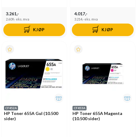
3.261,-
4.017,-
2.609,-
eks. mva
3.214,-
eks. mva
KJØP
KJØP
CF452A
CF453A
HP Toner 655A Gul (10.500
HP Toner 655A Magenta
sider)
(10.500 sider)