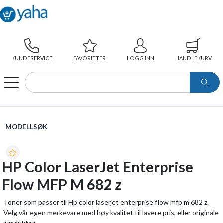
KUNDESERVICE
FAVORITTER
LOGG INN
HANDLEKURV
WEBSHOP
MODELLSØK
HP COLOR LASERJET ENTERPRISE FLOW MFP M 682 Z
MODELLSØK
HP Color LaserJet Enterprise
Flow MFP M 682 z
Toner som passer til Hp color laserjet enterprise flow mfp m 682 z.
Velg vår egen merkevare med høy kvalitet til lavere pris, eller originale
produkter.