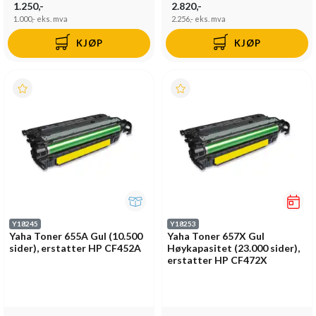
1.250,-
2.820,-
1.000,-
eks. mva
2.256,-
eks. mva
KJØP
KJØP
Y18245
Y18253
Yaha Toner 655A Gul (10.500
Yaha Toner 657X Gul
sider), erstatter HP CF452A
Høykapasitet (23.000 sider),
erstatter HP CF472X