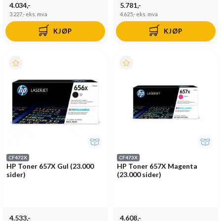
4.034,-
5.781,-
3.227,-
eks. mva
4.625,-
eks. mva
KJØP
KJØP
CF472X
CF473X
HP Toner 657X Gul (23.000
HP Toner 657X Magenta
sider)
(23.000 sider)
4.533,-
4.608,-