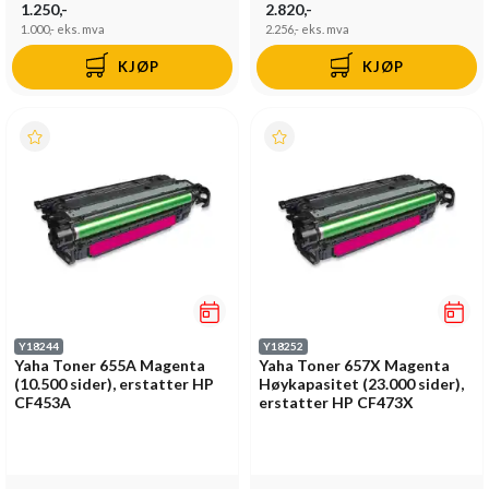
1.250,-
2.820,-
1.000,-
eks. mva
2.256,-
eks. mva
KJØP
KJØP
Y18244
Y18252
Yaha Toner 655A Magenta
Yaha Toner 657X Magenta
(10.500 sider), erstatter HP
Høykapasitet (23.000 sider),
CF453A
erstatter HP CF473X