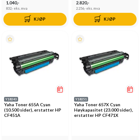
1.040,-
2.820,-
832,-
eks. mva
2.256,-
eks. mva
KJØP
KJØP
Y18243
Y18251
Yaha Toner 655A Cyan
Yaha Toner 657X Cyan
(10.500 sider), erstatter HP
Høykapasitet (23.000 sider),
CF451A
erstatter HP CF471X