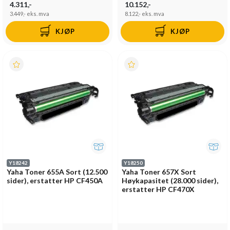
4.311,-
10.152,-
3.449,-
eks. mva
8.122,-
eks. mva
KJØP
KJØP
Y18242
Y18250
Yaha Toner 655A Sort (12.500
Yaha Toner 657X Sort
sider), erstatter HP CF450A
Høykapasitet (28.000 sider),
erstatter HP CF470X