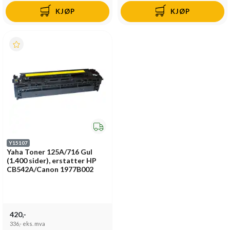
KJØP
KJØP
Y15107
Yaha Toner 125A/716 Gul
(1.400 sider), erstatter HP
CB542A/Canon 1977B002
420,-
336,-
eks. mva