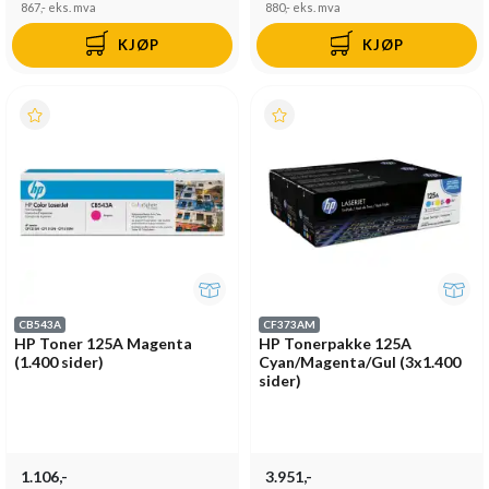
867,-
eks. mva
880,-
eks. mva
KJØP
KJØP
CB543A
CF373AM
HP Toner 125A Magenta
HP Tonerpakke 125A
(1.400 sider)
Cyan/Magenta/Gul (3x1.400
sider)
1.106,-
3.951,-