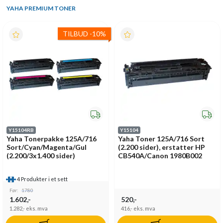
YAHA PREMIUM TONER
TILBUD
-
10%
Y15104RB
Y15104
Yaha Tonerpakke 125A/716
Yaha Toner 125A/716 Sort
Sort/Cyan/Magenta/Gul
(2.200 sider), erstatter HP
(2.200/3x1.400 sider)
CB540A/Canon 1980B002
4 Produkter i et sett
Før:
1780
1.602,-
520,-
1.282,-
eks. mva
416,-
eks. mva