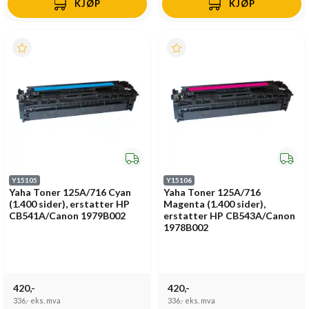
KJØP
KJØP
Y15105
Y15106
Yaha Toner 125A/716 Cyan
Yaha Toner 125A/716
(1.400 sider), erstatter HP
Magenta (1.400 sider),
CB541A/Canon 1979B002
erstatter HP CB543A/Canon
1978B002
420,-
420,-
336,-
eks. mva
336,-
eks. mva