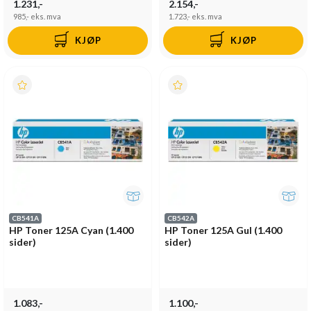
1.231,-
2.154,-
985,-
eks. mva
1.723,-
eks. mva
KJØP
KJØP
CB541A
CB542A
HP Toner 125A Cyan (1.400
HP Toner 125A Gul (1.400
sider)
sider)
1.083,-
1.100,-