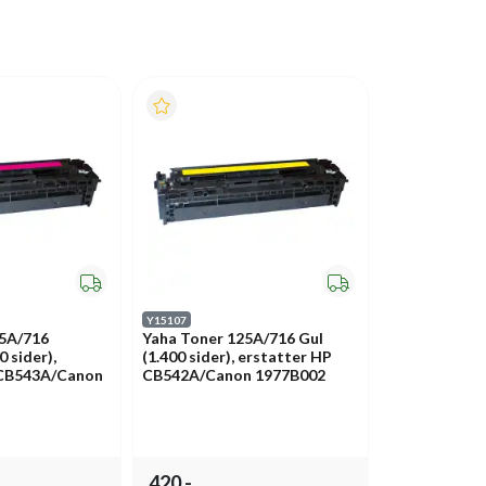
Y15107
25A/716
Yaha Toner 125A/716 Gul
 sider),
(1.400 sider), erstatter HP
 CB543A/Canon
CB542A/Canon 1977B002
420,-