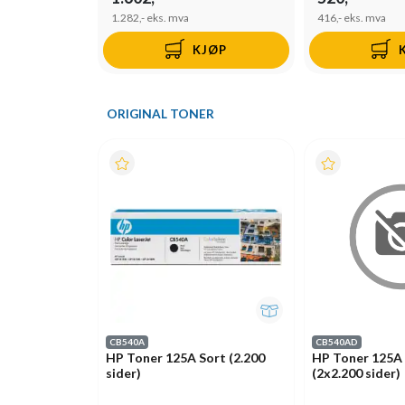
1.282,-
eks. mva
416,-
eks. mva
KJØP
ORIGINAL TONER
CB540A
CB540AD
HP Toner 125A Sort (2.200
HP Toner 125A 
sider)
(2x2.200 sider)