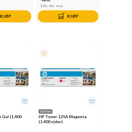
336,-
eks. mva
KJØP
KJØP
CB543A
 Gul (1.400
HP Toner 125A Magenta
(1.400 sider)