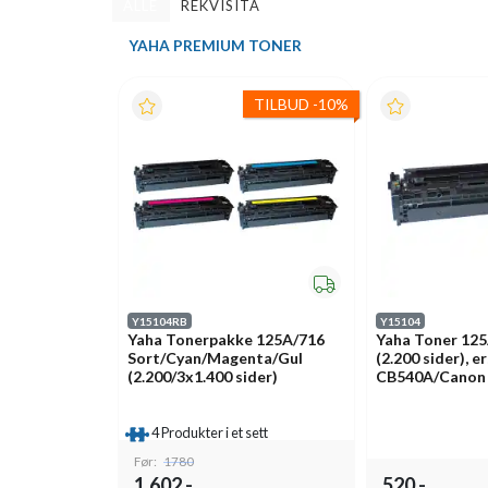
ALLE
REKVISITA
YAHA PREMIUM TONER
TILBUD
-
10%
Y15104RB
Y15104
Yaha Tonerpakke 125A/716
Yaha Toner 125
Sort/Cyan/Magenta/Gul
(2.200 sider), 
(2.200/3x1.400 sider)
CB540A/Canon
4 Produkter i et sett
Før:
1780
1.602,-
520,-