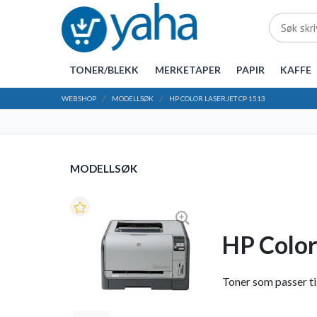
TONER/BLEKK
MERKETAPER
PAPIR
KAFFE
WEBSHOP
MODELLSØK
HP COLOR LASERJET CP 1513
MODELLSØK
HP Color
Toner som passer til