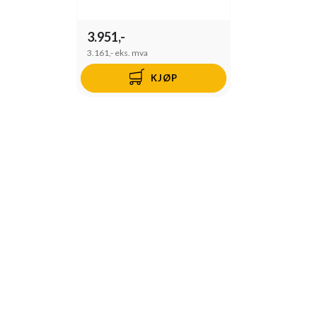
3.951,-
3.161,-
eks. mva
KJØP