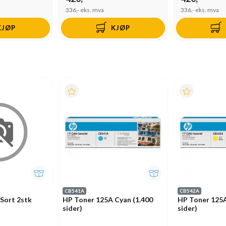
336,-
eks. mva
336,-
eks. mva
KJØP
KJØP
CB541A
CB542A
Sort 2stk
HP Toner 125A Cyan (1.400
HP Toner 125A
sider)
sider)