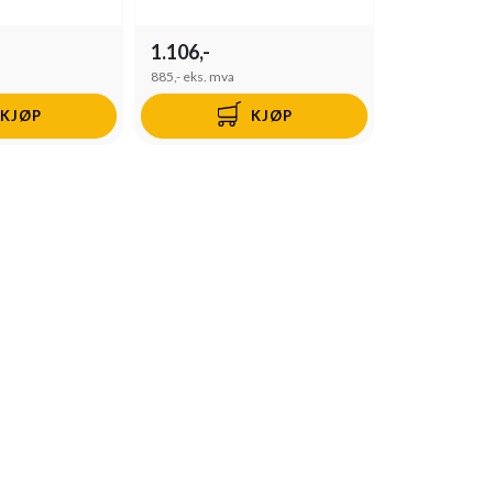
1.106,-
885,-
eks. mva
KJØP
KJØP