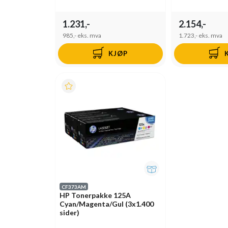
1.231,-
2.154,-
985,-
eks. mva
1.723,-
eks. mva
KJØP
CF373AM
HP Tonerpakke 125A
Cyan/Magenta/Gul (3x1.400
sider)