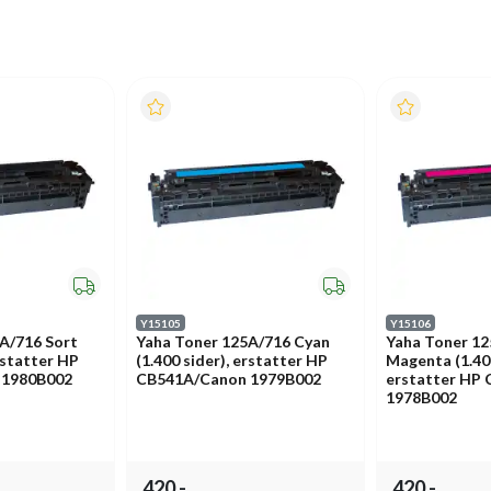
Y15105
Y15106
A/716 Sort
Yaha Toner 125A/716 Cyan
Yaha Toner 1
erstatter HP
(1.400 sider), erstatter HP
Magenta (1.400
 1980B002
CB541A/Canon 1979B002
erstatter HP
1978B002
420,-
420,-