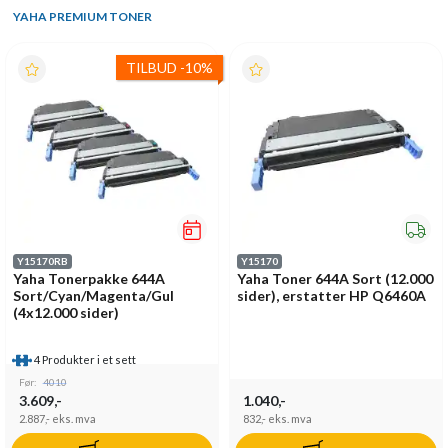
YAHA PREMIUM TONER
TILBUD
-
10%
Y15170RB
Y15170
Yaha Tonerpakke 644A
Yaha Toner 644A Sort (12.000
Sort/Cyan/Magenta/Gul
sider), erstatter HP Q6460A
(4x12.000 sider)
4 Produkter i et sett
Før:
4010
3.609,-
1.040,-
2.887,-
eks. mva
832,-
eks. mva