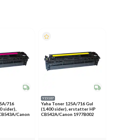
Y15107
25A/716
Yaha Toner 125A/716 Gul
 sider),
(1.400 sider), erstatter HP
 CB543A/Canon
CB542A/Canon 1977B002