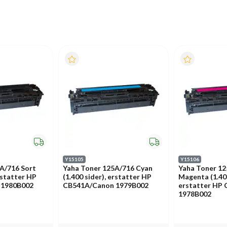
Y15105
Y15106
A/716 Sort
Yaha Toner 125A/716 Cyan
Yaha Toner 1
erstatter HP
(1.400 sider), erstatter HP
Magenta (1.400
 1980B002
CB541A/Canon 1979B002
erstatter HP
1978B002