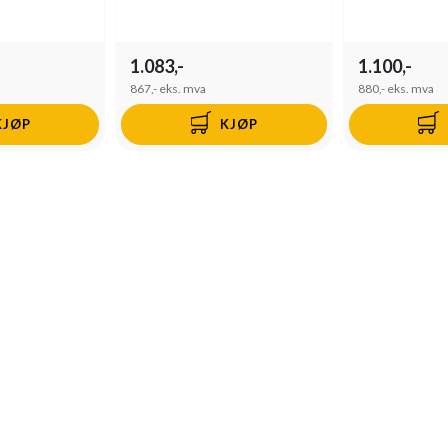
1.083,-
1.100,-
867,-
eks. mva
880,-
eks. mva
KJØP
KJØP