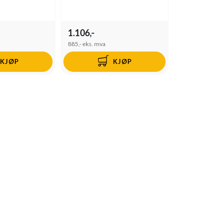
1.106,-
885,-
eks. mva
KJØP
KJØP