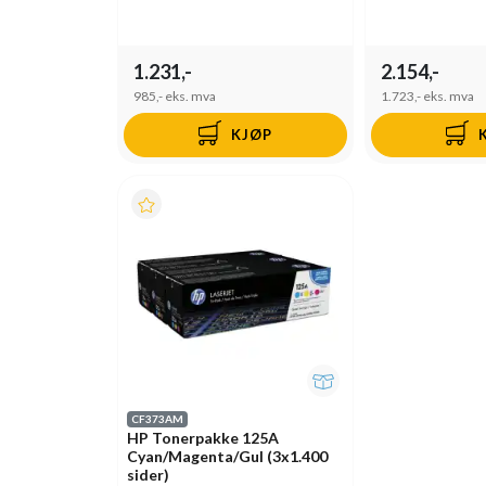
1.231,-
2.154,-
985,-
eks. mva
1.723,-
eks. mva
KJØP
CF373AM
HP Tonerpakke 125A
Cyan/Magenta/Gul (3x1.400
sider)