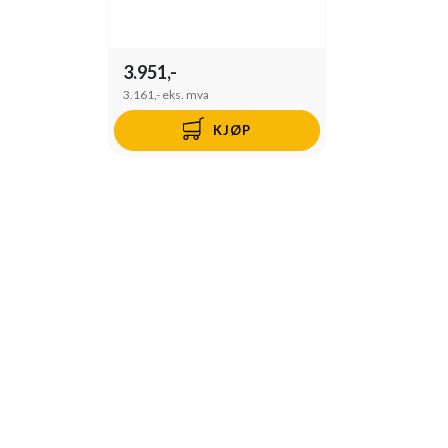
3.951,-
3.161,-
eks. mva
KJØP