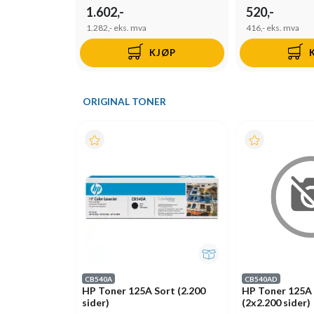
1.602,-
520,-
1.282,-
eks. mva
416,-
eks. mva
KJØP
ORIGINAL TONER
CB540A
CB540AD
HP Toner 125A Sort (2.200
HP Toner 125A 
sider)
(2x2.200 sider)