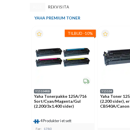
ALLE
REKVISITA
YAHA PREMIUM TONER
TILBUD
-
10%
Y15104RB
Y15104
Yaha Tonerpakke 125A/716
Yaha Toner 125
Sort/Cyan/Magenta/Gul
(2.200 sider), 
(2.200/3x1.400 sider)
CB540A/Canon
4 Produkter i et sett
Før:
1780