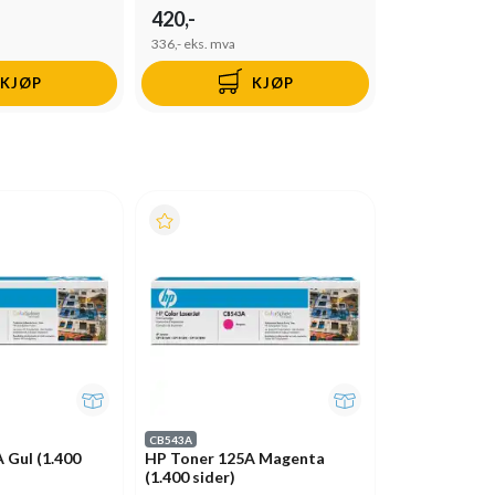
420,-
336,-
eks. mva
KJØP
KJØP
CB543A
 Gul (1.400
HP Toner 125A Magenta
(1.400 sider)