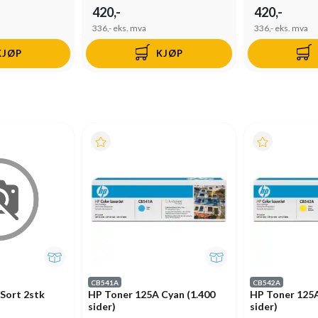
420,-
420,-
336,-
eks. mva
336,-
eks. mva
KJØP
KJØP
CB541A
CB542A
Sort 2stk
HP Toner 125A Cyan (1.400
HP Toner 125A
sider)
sider)