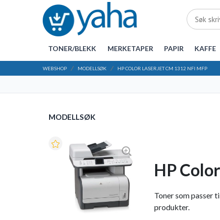
TONER/BLEKK
MERKETAPER
PAPIR
KAFFE
WEBSHOP
MODELLSØK
HP COLOR LASERJET CM 1312 NFI MFP
MODELLSØK
HP Color
Toner som passer til
produkter.