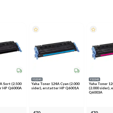
Y12241
Y12242
A Sort (2.500
Yaha Toner 124A Cyan (2.000
Yaha Toner 1
ter HP Q6000A
sider), erstatter HP Q6001A
(2.000 sider),
Q6003A
470,-
470,-