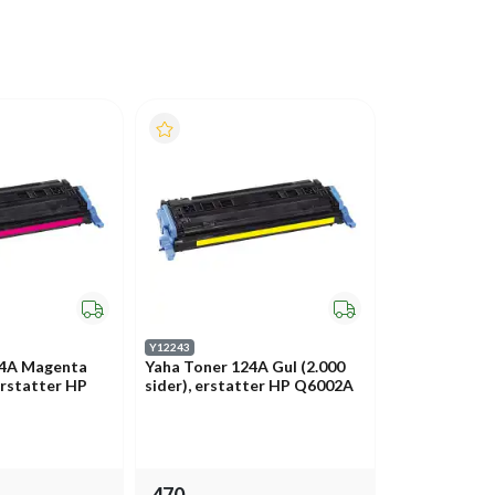
Y12243
24A Magenta
Yaha Toner 124A Gul (2.000
 erstatter HP
sider), erstatter HP Q6002A
470,-