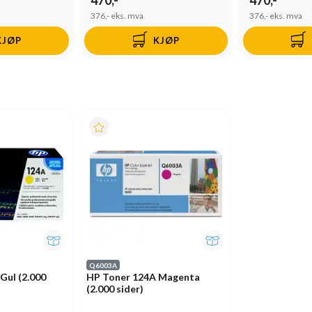
376,-
eks. mva
376,-
eks. mva
KJØP
KJØP
Q6003A
Gul (2.000
HP Toner 124A Magenta
(2.000 sider)