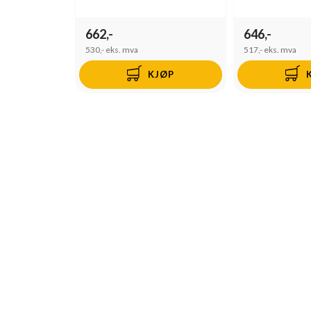
662,-
646,-
530,-
eks. mva
517,-
eks. mva
KJØP