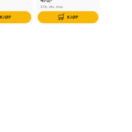
376,-
eks. mva
KJØP
KJØP