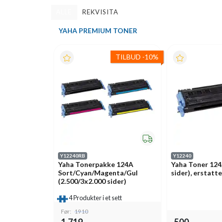
ALLE
REKVISITA
YAHA PREMIUM TONER
TILBUD
-
10%
Y12240RB
Y12240
Yaha Tonerpakke 124A
Yaha Toner 124
Sort/Cyan/Magenta/Gul
sider), erstat
(2.500/3x2.000 sider)
4 Produkter i et sett
Før:
1910
1.719,-
500,-