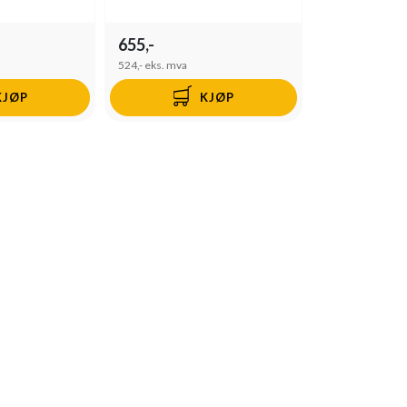
655,-
524,-
eks. mva
KJØP
KJØP