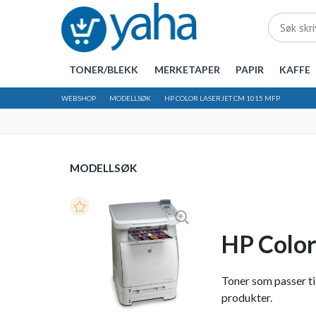
TONER/BLEKK
MERKETAPER
PAPIR
KAFFE
WEBSHOP
MODELLSØK
HP COLOR LASERJET CM 1015 MFP
MODELLSØK
HP Color
Toner som passer til
produkter.