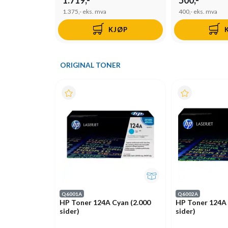
1.375,-
eks. mva
400,-
eks. mva
KJØP
ORIGINAL TONER
Q6001A
Q6002A
HP Toner 124A Cyan (2.000
HP Toner 124A 
sider)
sider)