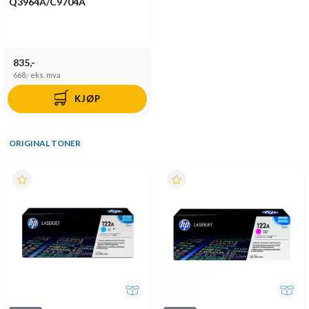
Q3964A/C9704A
835,-
668,-
eks. mva
KJØP
ORIGINAL TONER