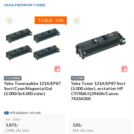
YAHA PREMIUM TONER
TILBUD
-
10%
Y11998RB
Y11998
Yaha Tonerpakke 121A/EP87
Yaha Toner 121A/EP87 Sort
Sort/Cyan/Magenta/Gul
(5.000 sider), erstatter HP
(5.000/3x4.000 sider)
C9700A/Q3960A/Canon
7433A003
4 Produkter i et sett
Før:
2080
1.872,-
520,-
1.498,-
eks. mva
416,-
eks. mva