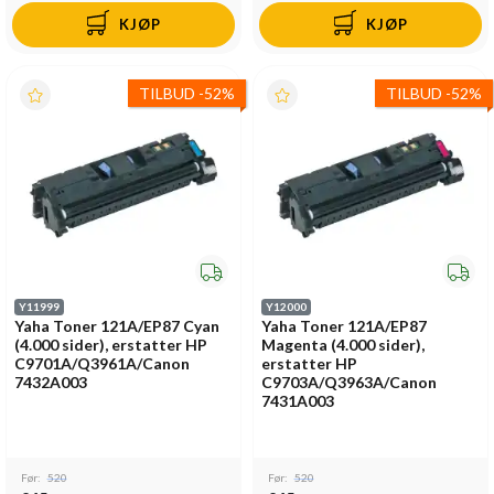
KJØP
KJØP
TILBUD
-
52%
TILBUD
-
52%
Y11999
Y12000
Yaha Toner 121A/EP87 Cyan
Yaha Toner 121A/EP87
(4.000 sider), erstatter HP
Magenta (4.000 sider),
C9701A/Q3961A/Canon
erstatter HP
7432A003
C9703A/Q3963A/Canon
7431A003
Før:
520
Før:
520