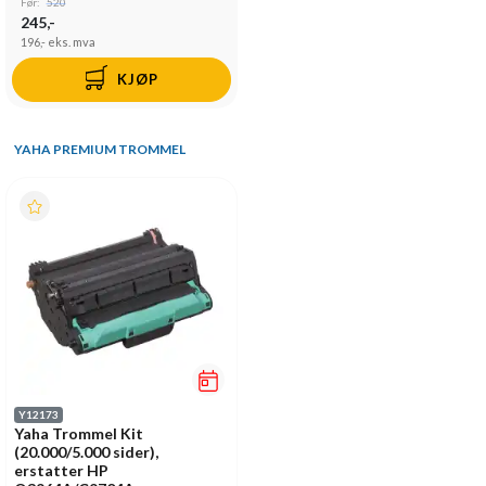
Før:
520
245,-
196,-
eks. mva
KJØP
YAHA PREMIUM TROMMEL
Y12173
Yaha Trommel Kit
(20.000/5.000 sider),
erstatter HP