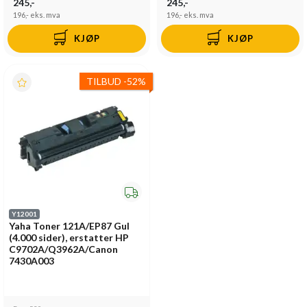
245,-
245,-
196,-
eks. mva
196,-
eks. mva
KJØP
KJØP
TILBUD
-
52%
Y12001
Yaha Toner 121A/EP87 Gul
(4.000 sider), erstatter HP
C9702A/Q3962A/Canon
7430A003