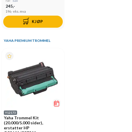
Før:
520
245,-
196,-
eks. mva
KJØP
YAHA PREMIUM TROMMEL
Y12173
Yaha Trommel Kit
(20.000/5.000 sider),
erstatter HP