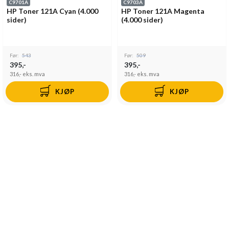
C9701A
C9703A
HP Toner 121A Cyan (4.000
HP Toner 121A Magenta
sider)
(4.000 sider)
Før:
543
Før:
509
395,-
395,-
316,-
eks. mva
316,-
eks. mva
KJØP
KJØP