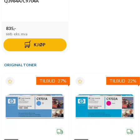
Q3964A/C9704A
835,-
668,-
eks. mva
KJØP
ORIGINAL TONER
TILBUD
-
27%
TILBUD
-
22%