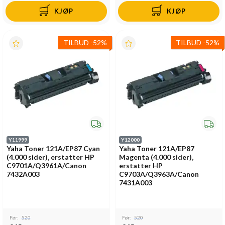
KJØP
KJØP
TILBUD
-
52%
TILBUD
-
52%
Y11999
Y12000
Yaha Toner 121A/EP87 Cyan
Yaha Toner 121A/EP87
(4.000 sider), erstatter HP
Magenta (4.000 sider),
C9701A/Q3961A/Canon
erstatter HP
7432A003
C9703A/Q3963A/Canon
7431A003
Før:
520
Før:
520