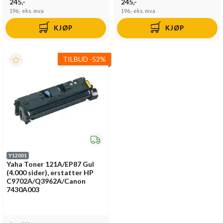
245,-
245,-
196,-
eks. mva
196,-
eks. mva
KJØP
KJØP
TILBUD
-
52%
Y12001
Yaha Toner 121A/EP87 Gul
(4.000 sider), erstatter HP
C9702A/Q3962A/Canon
7430A003