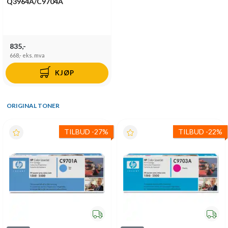
Q3964A/C9704A
835,-
668,-
eks. mva
KJØP
ORIGINAL TONER
TILBUD
-
27%
TILBUD
-
22%