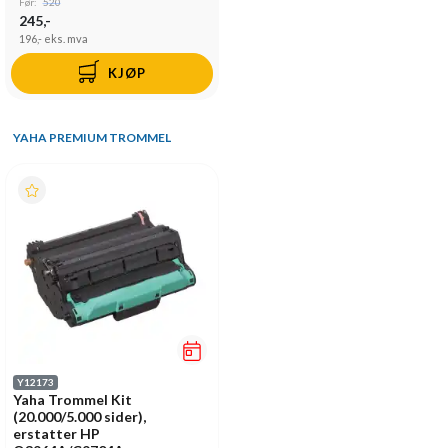
Før:
520
245,-
196,-
eks. mva
KJØP
YAHA PREMIUM TROMMEL
Y12173
Yaha Trommel Kit
(20.000/5.000 sider),
erstatter HP