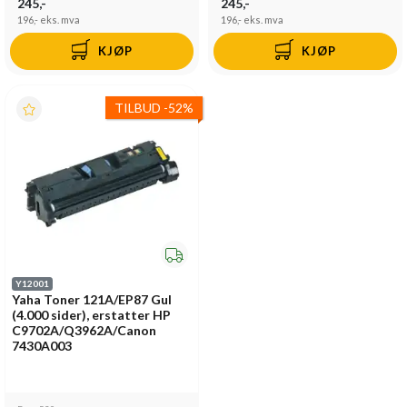
245,-
245,-
196,-
eks. mva
196,-
eks. mva
KJØP
KJØP
TILBUD
-
52%
Y12001
Yaha Toner 121A/EP87 Gul
(4.000 sider), erstatter HP
C9702A/Q3962A/Canon
7430A003