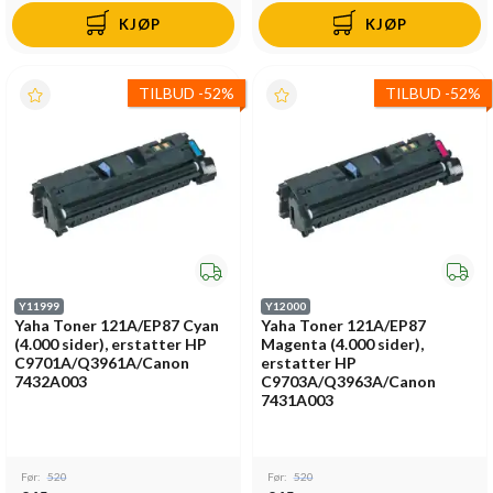
KJØP
KJØP
TILBUD
-
52%
TILBUD
-
52%
Y11999
Y12000
Yaha Toner 121A/EP87 Cyan
Yaha Toner 121A/EP87
(4.000 sider), erstatter HP
Magenta (4.000 sider),
C9701A/Q3961A/Canon
erstatter HP
7432A003
C9703A/Q3963A/Canon
7431A003
Før:
520
Før:
520