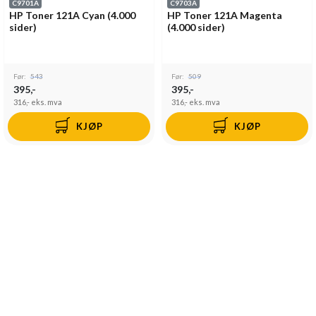
C9701A
C9703A
HP Toner 121A Cyan (4.000
HP Toner 121A Magenta
sider)
(4.000 sider)
Før:
543
Før:
509
395,-
395,-
316,-
eks. mva
316,-
eks. mva
KJØP
KJØP