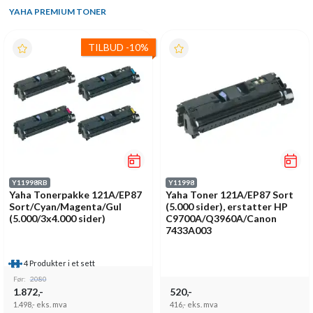
YAHA PREMIUM TONER
TILBUD
-
10%
Y11998RB
Y11998
Yaha Tonerpakke 121A/EP87
Yaha Toner 121A/EP87 Sort
Sort/Cyan/Magenta/Gul
(5.000 sider), erstatter HP
(5.000/3x4.000 sider)
C9700A/Q3960A/Canon
7433A003
4 Produkter i et sett
Før:
2080
1.872,-
520,-
1.498,-
eks. mva
416,-
eks. mva