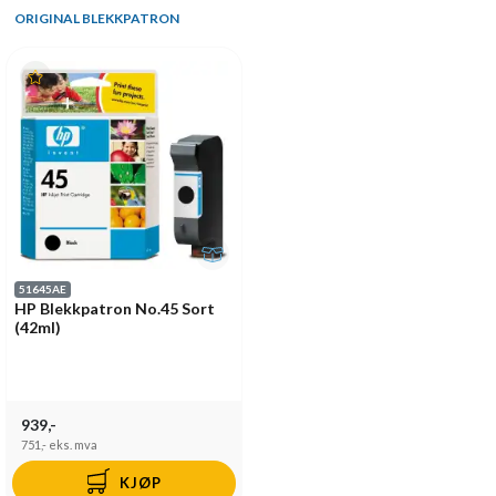
ORIGINAL BLEKKPATRON
51645AE
HP Blekkpatron No.45 Sort
(42ml)
939,-
751,-
eks. mva
KJØP