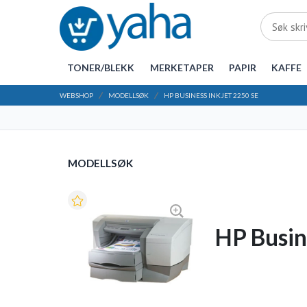
TONER/BLEKK
MERKETAPER
PAPIR
KAFFE
WEBSHOP
MODELLSØK
HP BUSINESS INKJET 2250 SE
MODELLSØK
HP Busin