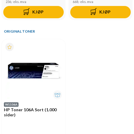
236,-
eks. mva
668,-
eks. mva
KJØP
KJØP
ORIGINAL TONER
W1106A
HP Toner 106A Sort (1.000
sider)