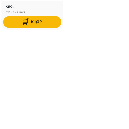
689,-
551,-
eks. mva
KJØP