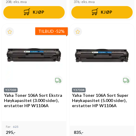
208,-
eks. mva
376,-
eks. mva
KJØP
KJØP
TILBUD
-
52%
Y37303
Y37304
Yaha Toner 106A Sort Ekstra
Yaha Toner 106A Sort Super
Høykapasitet (3.000 sider),
Høykapasitet (5.000 sider),
erstatter HP W1106A
erstatter HP W1106A
Før:
625
295,-
835,-