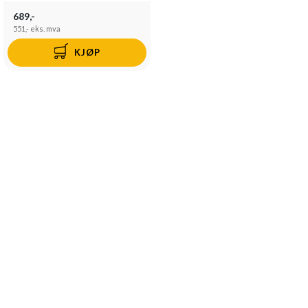
689,-
551,-
eks. mva
KJØP