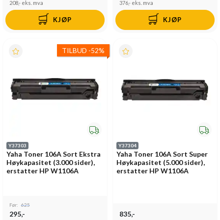
208,-
eks. mva
376,-
eks. mva
KJØP
KJØP
TILBUD
-
52%
Y37303
Y37304
Yaha Toner 106A Sort Ekstra
Yaha Toner 106A Sort Super
Høykapasitet (3.000 sider),
Høykapasitet (5.000 sider),
erstatter HP W1106A
erstatter HP W1106A
Før:
625
295,-
835,-