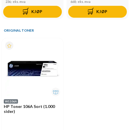
236,-
eks. mva
668,-
eks. mva
KJØP
KJØP
ORIGINAL TONER
W1106A
HP Toner 106A Sort (1.000
sider)