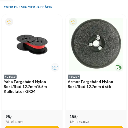
YAHA PREMIUM FARGEBÅND
Y21019
F60237
Yaha Fargebånd Nylon
Armor Fargebånd Nylon
Sort/Rød 12.7mm*5.5m
Sort/Rød 12.7mm 6 stk
Kalkulator GR24
95,-
155,-
76,-
eks. mva
124,-
eks. mva