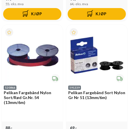
55,-
eks. mva
64,-
eks. mva
KJØP
KJØP
520866
591339
Pelikan Fargebånd Nylon
Pelikan Fargebånd Sort Nylon
Sort/Rød Gr.Nr. 54
Gr Nr 51 (13mm/6m)
(13mm/6m)
88,-
69,-