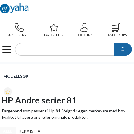
KUNDESERVICE
FAVORITTER
LOGG INN
HANDLEKURV
WEBSHOP
MODELLSØK
HP ANDRE SERIER 81
MODELLSØK
HP Andre serier 81
Fargebånd som passer til Hp 81. Velg vår egen merkevare med høy
kvalitet til lavere pris, eller originale produkter.
ALLE
REKVISITA