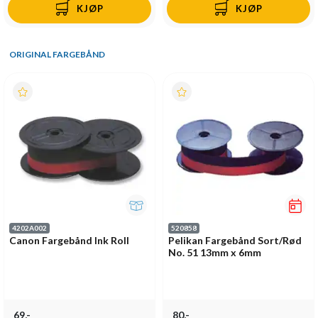
KJØP
KJØP
ORIGINAL FARGEBÅND
4202A002
520858
Canon Fargebånd Ink Roll
Pelikan Fargebånd Sort/Rød
No. 51 13mm x 6mm
69,-
80,-