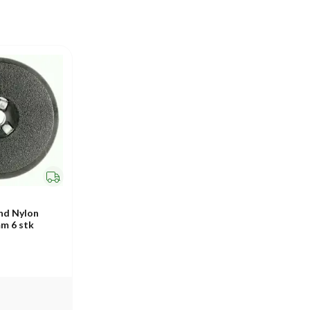
nd Nylon
m 6 stk