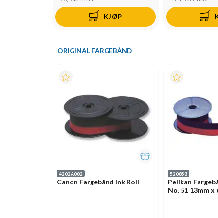
KJØP
ORIGINAL FARGEBÅND
4202A002
520858
Canon Fargebånd Ink Roll
Pelikan Fargeb
No. 51 13mm x