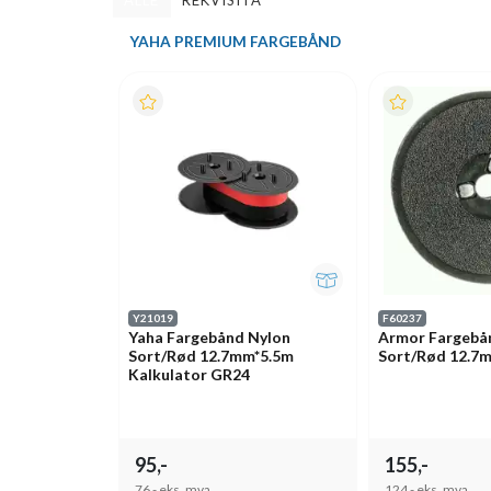
ALLE
REKVISITA
YAHA PREMIUM FARGEBÅND
Y21019
F60237
Yaha Fargebånd Nylon
Armor Fargebå
Sort/Rød 12.7mm*5.5m
Sort/Rød 12.7m
Kalkulator GR24
95,-
155,-
76,-
eks. mva
124,-
eks. mva