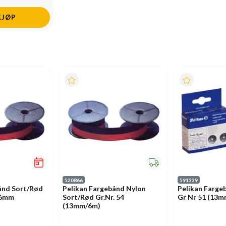
KJØP
520866
591339
ånd Sort/Rød
Pelikan Fargebånd Nylon
Pelikan Farge
 6mm
Sort/Rød Gr.Nr. 54
Gr Nr 51 (13
(13mm/6m)