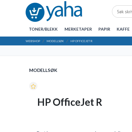
TONER/BLEKK
MERKETAPER
PAPIR
KAFFE
WEBSHOP
MODELLSØK
HP OFFICEJET R
MODELLSØK
HP OfficeJet R