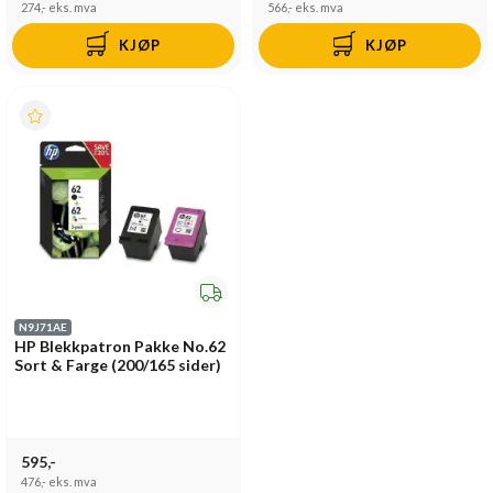
274,-
eks. mva
566,-
eks. mva
KJØP
KJØP
N9J71AE
HP Blekkpatron Pakke No.62
Sort & Farge (200/165 sider)
595,-
476,-
eks. mva