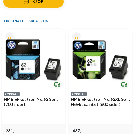
KJØP
ORIGINAL BLEKKPATRON
C2P04AE
C2P05AE
HP Blekkpatron No.62 Sort
HP Blekkpatron No.62XL Sort
(200 sider)
Høykapasitet (600 sider)
281,-
687,-