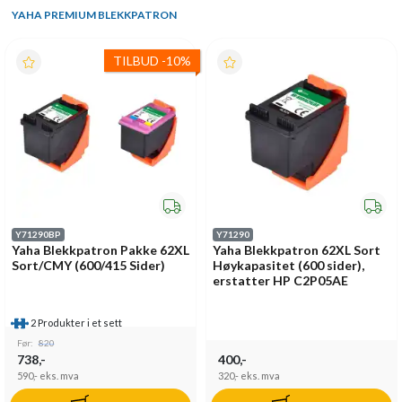
YAHA PREMIUM BLEKKPATRON
TILBUD
-
10%
Y71290BP
Y71290
Yaha Blekkpatron Pakke 62XL
Yaha Blekkpatron 62XL Sort
Sort/CMY (600/415 Sider)
Høykapasitet (600 sider),
erstatter HP C2P05AE
2 Produkter i et sett
Før:
820
738,-
400,-
590,-
eks. mva
320,-
eks. mva