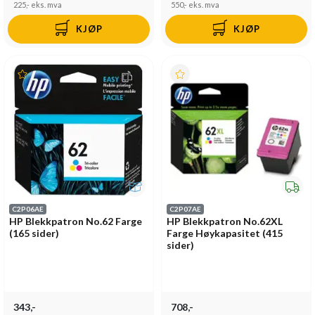
225,-
eks. mva
550,-
eks. mva
KJØP
KJØP
C2P06AE
C2P07AE
HP Blekkpatron No.62 Farge
HP Blekkpatron No.62XL
(165 sider)
Farge Høykapasitet (415
sider)
343,-
708,-