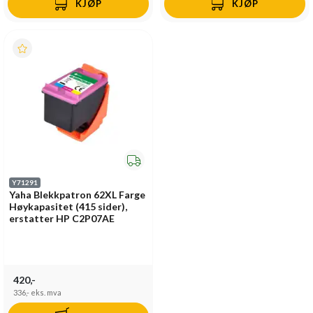
KJØP
KJØP
Y71291
Yaha Blekkpatron 62XL Farge
Høykapasitet (415 sider),
erstatter HP C2P07AE
420,-
336,-
eks. mva