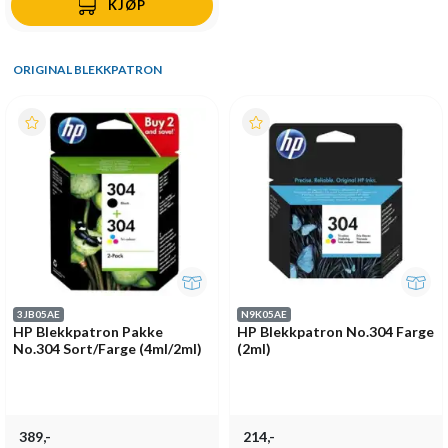
KJØP
ORIGINAL BLEKKPATRON
3JB05AE
N9K05AE
HP Blekkpatron Pakke
HP Blekkpatron No.304 Farge
No.304 Sort/Farge (4ml/2ml)
(2ml)
389,-
214,-