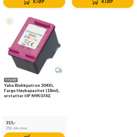
KJØP
KJØP
Y71287
Yaha Blekkpatron 304XL
Farge Høykapasitet (18ml),
erstatter HP N9K07AE
315,-
252,-
eks. mva