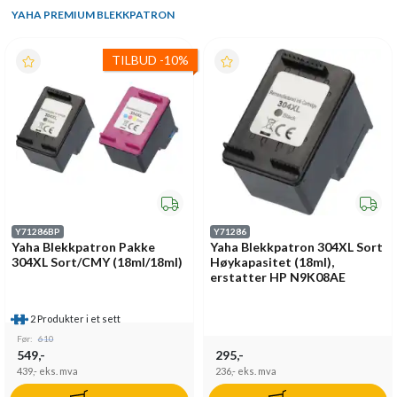
YAHA PREMIUM BLEKKPATRON
TILBUD
-
10%
Y71286BP
Y71286
Yaha Blekkpatron Pakke
Yaha Blekkpatron 304XL Sort
304XL Sort/CMY (18ml/18ml)
Høykapasitet (18ml),
erstatter HP N9K08AE
2 Produkter i et sett
Før:
610
549,-
295,-
439,-
eks. mva
236,-
eks. mva