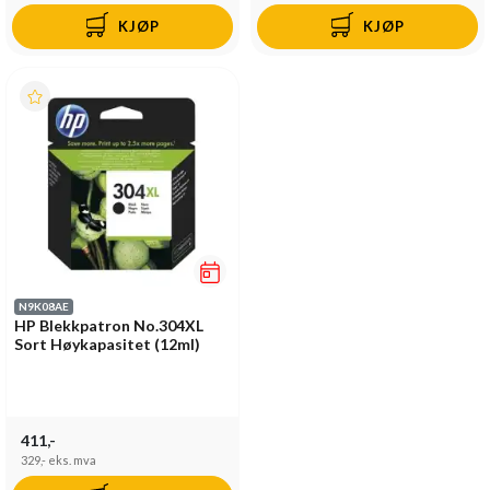
KJØP
KJØP
N9K08AE
HP Blekkpatron No.304XL
Sort Høykapasitet (12ml)
411,-
329,-
eks. mva