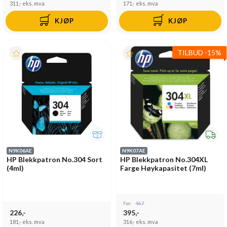
311,-
eks. mva
171,-
eks. mva
KJØP
KJØP
TILBUD
-
15%
N9K06AE
N9K07AE
HP Blekkpatron No.304 Sort
HP Blekkpatron No.304XL
(4ml)
Farge Høykapasitet (7ml)
Før:
467
226,-
395,-
181,-
eks. mva
316,-
eks. mva