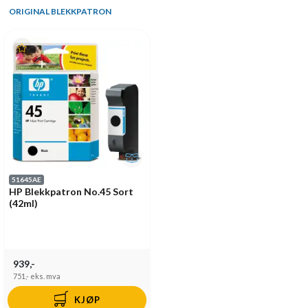
ORIGINAL BLEKKPATRON
51645AE
HP Blekkpatron No.45 Sort
(42ml)
939,-
751,-
eks. mva
KJØP