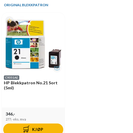
ORIGINAL BLEKKPATRON
C9351AE
HP Blekkpatron No.21 Sort
(5ml)
346,-
277,-
eks. mva
KJØP