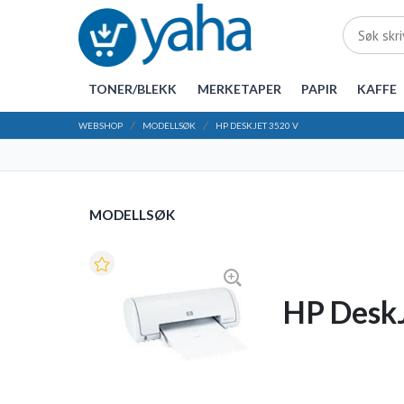
TONER/BLEKK
MERKETAPER
PAPIR
KAFFE
WEBSHOP
MODELLSØK
HP DESKJET 3520 V
MODELLSØK
HP DeskJ