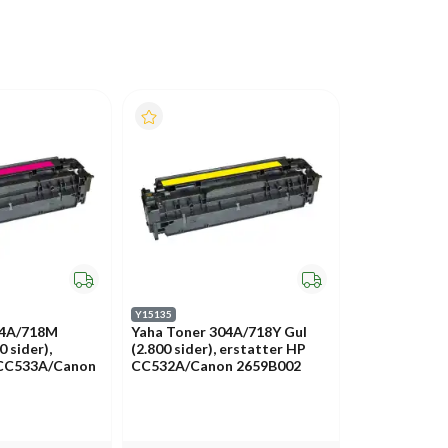
Y15135
04A/718M
Yaha Toner 304A/718Y Gul
 sider),
(2.800 sider), erstatter HP
 CC533A/Canon
CC532A/Canon 2659B002