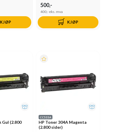
500,-
400,-
eks. mva
KJØP
KJØP
CC533A
 Gul (2.800
HP Toner 304A Magenta
(2.800 sider)