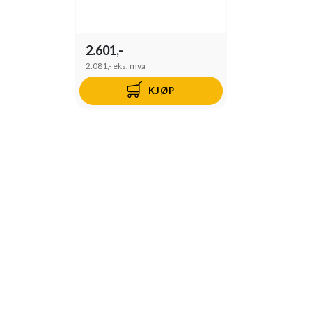
2.601,-
2.081,-
eks. mva
KJØP