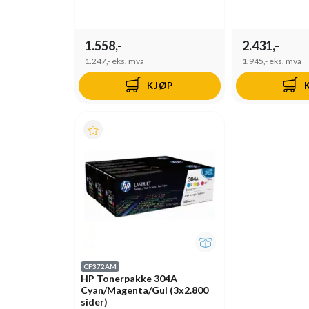
1.558,-
2.431,-
1.247,-
eks. mva
1.945,-
eks. mva
KJØP
CF372AM
HP Tonerpakke 304A
Cyan/Magenta/Gul (3x2.800
sider)