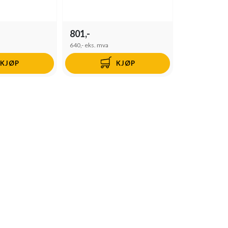
801,-
640,-
eks. mva
KJØP
KJØP