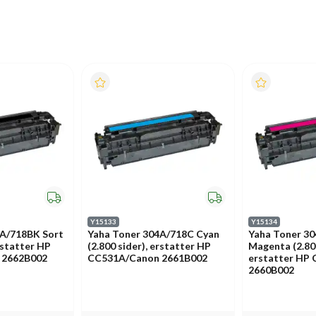
Y15133
Y15134
4A/718BK Sort
Yaha Toner 304A/718C Cyan
Yaha Toner 3
erstatter HP
(2.800 sider), erstatter HP
Magenta (2.800
 2662B002
CC531A/Canon 2661B002
erstatter HP
2660B002