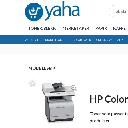
TONER/BLEKK
MERKETAPER
PAPIR
KAFFE
WEBSHOP
MODELLSØK
HP COLOR LASERJET CM 2320 WBB MFP
MODELLSØK
HP Colo
Toner som passer til
produkter.