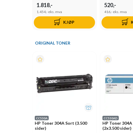
1.818,-
520,-
1.454,-
eks. mva
416,-
eks. mva
KJØP
ORIGINAL TONER
CC530A
CC530AD
HP Toner 304A Sort (3.500
HP Toner 304A 
sider)
(2x3.500 sider)