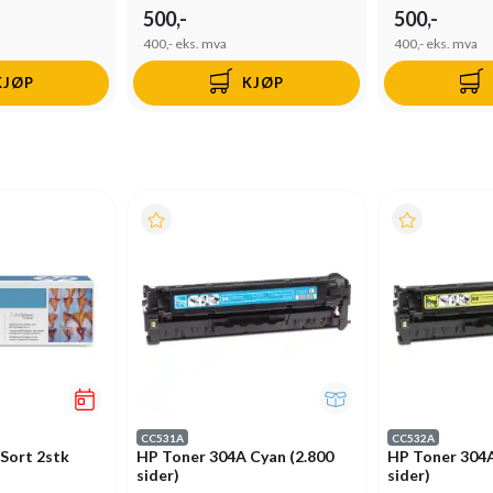
500,-
500,-
400,-
eks. mva
400,-
eks. mva
KJØP
KJØP
CC531A
CC532A
Sort 2stk
HP Toner 304A Cyan (2.800
HP Toner 304A
sider)
sider)