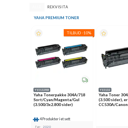
ALLE
REKVISITA
YAHA PREMIUM TONER
TILBUD
-
10%
Y15132RB
Y15132
Yaha Tonerpakke 304A/718
Yaha Toner 30
Sort/Cyan/Magenta/Gul
(3.500 sider), 
(3.500/3x2.800 sider)
CC530A/Canon
4 Produkter i et sett
Før:
2020