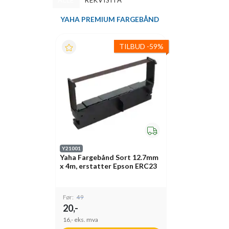
ALLE
REKVISITA
YAHA PREMIUM FARGEBÅND
TILBUD
-
59%
Y21001
Yaha Fargebånd Sort 12.7mm
x 4m, erstatter Epson ERC23
Før:
49
20,-
16,-
eks. mva