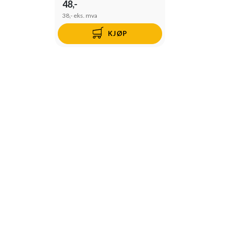
48,-
38,-
eks. mva
KJØP