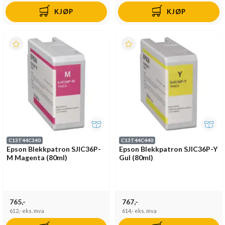
KJØP
KJØP
C13T44C340
C13T44C440
Epson Blekkpatron SJIC36P-
Epson Blekkpatron SJIC36P-Y
M Magenta (80ml)
Gul (80ml)
765,-
767,-
612,-
eks. mva
614,-
eks. mva