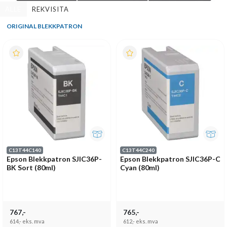
ALLE
REKVISITA
ORIGINAL BLEKKPATRON
C13T44C140
C13T44C240
Epson Blekkpatron SJIC36P-
Epson Blekkpatron SJIC36P-C
BK Sort (80ml)
Cyan (80ml)
767,-
765,-
614,-
eks. mva
612,-
eks. mva