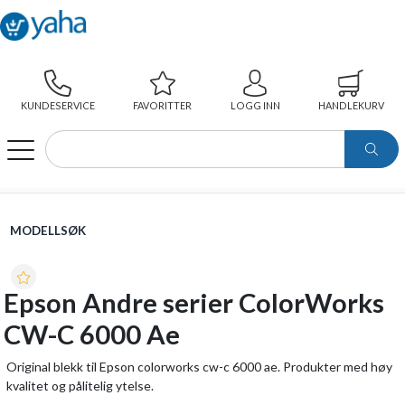
KUNDESERVICE
FAVORITTER
LOGG INN
HANDLEKURV
WEBSHOP
MODELLSØK
EPSON ANDRE SERIER COLORWORKS CW-C 6000 AE
MODELLSØK
Epson Andre serier ColorWorks
CW-C 6000 Ae
Original blekk til Epson colorworks cw-c 6000 ae. Produkter med høy
kvalitet og pålitelig ytelse.